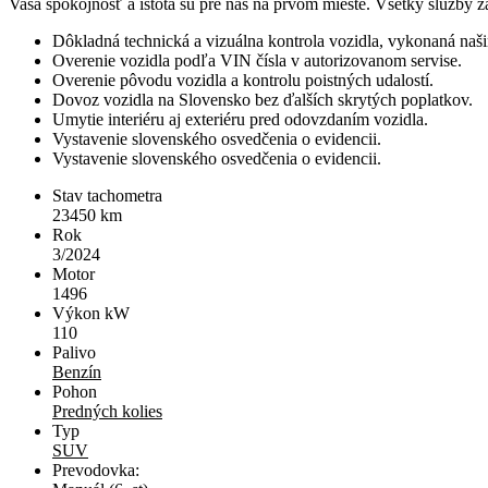
Vaša spokojnosť a istota sú pre nás na prvom mieste. Všetky služby
Dôkladná technická a vizuálna kontrola vozidla, vykonaná naš
Overenie vozidla podľa VIN čísla v autorizovanom servise.
Overenie pôvodu vozidla a kontrolu poistných udalostí.
Dovoz vozidla na Slovensko bez ďalších skrytých poplatkov.
Umytie interiéru aj exteriéru pred odovzdaním vozidla.
Vystavenie slovenského osvedčenia o evidencii.
Vystavenie slovenského osvedčenia o evidencii.
Stav tachometra
23450
km
Rok
3/2024
Motor
1496
Výkon kW
110
Palivo
Benzín
Pohon
Predných kolies
Typ
SUV
Prevodovka: