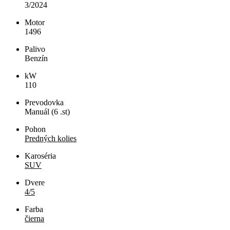
3/2024
Motor
1496
Palivo
Benzín
kW
110
Prevodovka
Manuál (6 .st)
Pohon
Predných kolies
Karoséria
SUV
Dvere
4/5
Farba
čierna