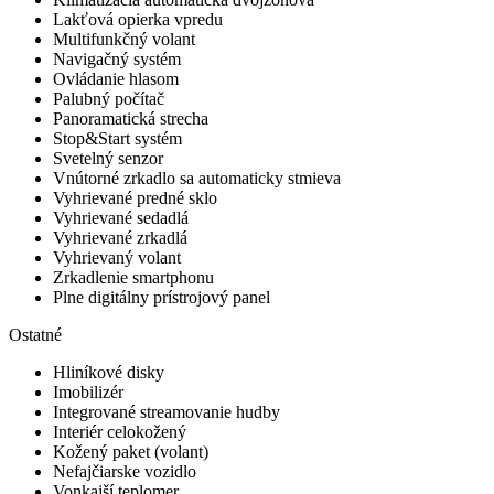
Lakťová opierka vpredu
Multifunkčný volant
Navigačný systém
Ovládanie hlasom
Palubný počítač
Panoramatická strecha
Stop&Start systém
Svetelný senzor
Vnútorné zrkadlo sa automaticky stmieva
Vyhrievané predné sklo
Vyhrievané sedadlá
Vyhrievané zrkadlá
Vyhrievaný volant
Zrkadlenie smartphonu
Plne digitálny prístrojový panel
Ostatné
Hliníkové disky
Imobilizér
Integrované streamovanie hudby
Interiér celokožený
Kožený paket (volant)
Nefajčiarske vozidlo
Vonkajší teplomer