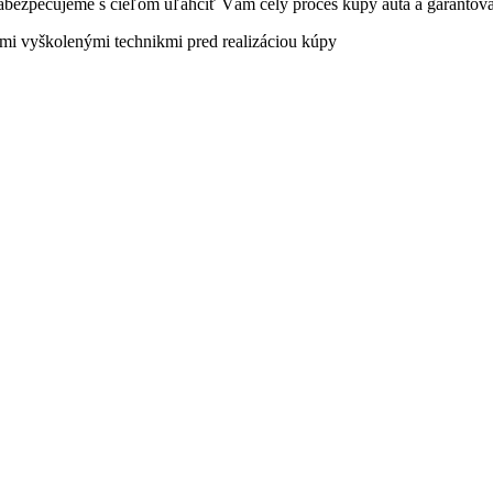
 zabezpečujeme s cieľom uľahčiť Vám celý proces kúpy auta a garantov
imi vyškolenými technikmi pred realizáciou kúpy