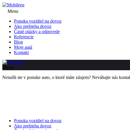
Menu
Ponuka vozidiel na dovoz
Ako prebieha dovoz
Časté otázky a odpovede
Referencie
Blog
Moje autá
Kontakt
Menu
Nenašli ste v ponuke auto, o ktoré máte záujem? Neváhajte nás kon
Ponuka vozidiel na dovoz
Ako prebieha dovoz