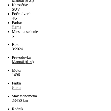
Manuál (6 .st)
Karoséria:
SUV
Počet dverí:
4/5
Farba:
čierna
Miest na sedenie
5
Rok
3/2024
Prevodovka
Manuál (6 .st)
Motor
1496
Farba
čierna
Stav tachometra
23450
km
Ročník