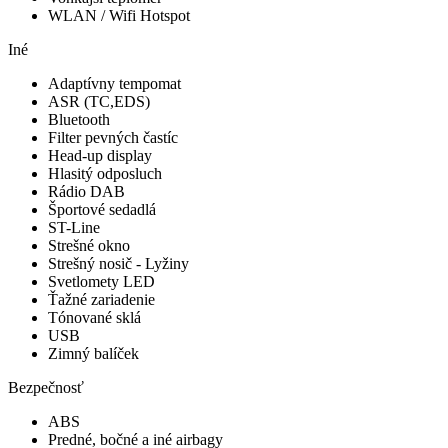
WLAN / Wifi Hotspot
Iné
Adaptívny tempomat
ASR (TC,EDS)
Bluetooth
Filter pevných častíc
Head-up display
Hlasitý odposluch
Rádio DAB
Športové sedadlá
ST-Line
Strešné okno
Strešný nosič - Lyžiny
Svetlomety LED
Ťažné zariadenie
Tónované sklá
USB
Zimný balíček
Bezpečnosť
ABS
Predné, bočné a iné airbagy