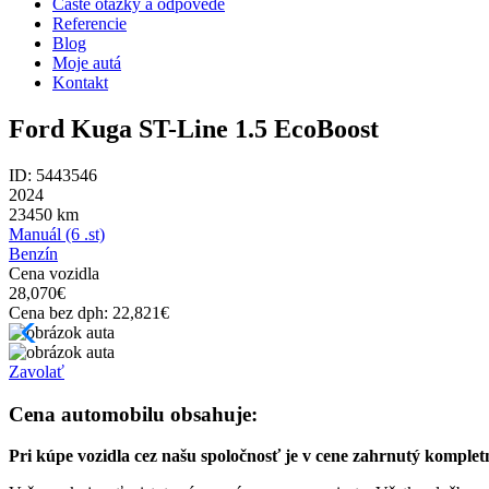
Časté otázky a odpovede
Referencie
Blog
Moje autá
Kontakt
Ford Kuga ST-Line 1.5 EcoBoost
ID: 5443546
2024
23450
km
Manuál (6 .st)
Benzín
Cena vozidla
28,070
€
Cena bez dph:
22,821
€
Zavolať
Cena automobilu obsahuje:
Pri kúpe vozidla cez našu spoločnosť je v cene zahrnutý komplet