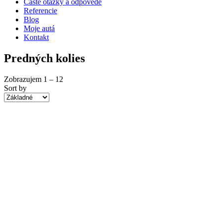
Časté otázky a odpovede
Referencie
Blog
Moje autá
Kontakt
Predných kolies
Zobrazujem
1
–
12
Sort by