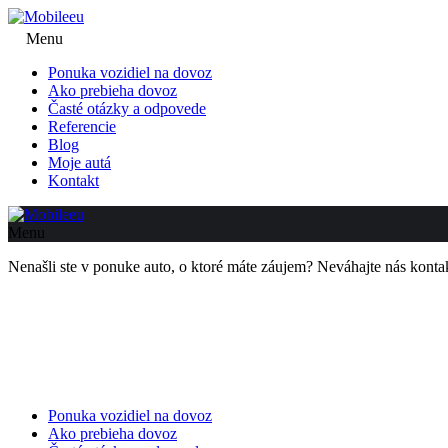
Menu
Ponuka vozidiel na dovoz
Ako prebieha dovoz
Časté otázky a odpovede
Referencie
Blog
Moje autá
Kontakt
Menu
Nenašli ste v ponuke auto, o ktoré máte záujem? Neváhajte nás kon
Ponuka vozidiel na dovoz
Ako prebieha dovoz