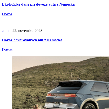
Ekologické dane pri dovoze auta z Nemecka
Dovoz
admin
22. novembra 2023
Dovoz havarovaných áut z Nemecka
Dovoz