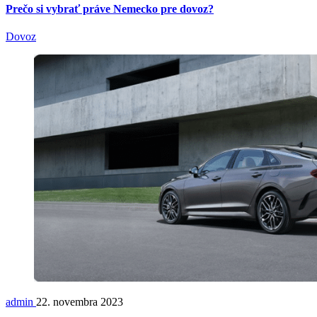
Prečo si vybrať práve Nemecko pre dovoz?
Dovoz
admin
22. novembra 2023