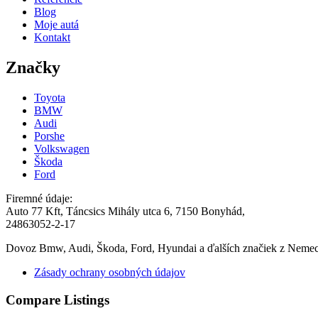
Blog
Moje autá
Kontakt
Značky
Toyota
BMW
Audi
Porshe
Volkswagen
Škoda
Ford
Firemné údaje:
Auto 77 Kft, Táncsics Mihály utca 6, 7150 Bonyhád,
24863052-2-17
Dovoz Bmw, Audi, Škoda, Ford, Hyundai a ďalších značiek z Neme
Zásady ochrany osobných údajov
Compare Listings