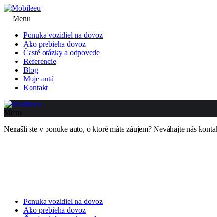
Menu
Ponuka vozidiel na dovoz
Ako prebieha dovoz
Časté otázky a odpovede
Referencie
Blog
Moje autá
Kontakt
Menu
Nenašli ste v ponuke auto, o ktoré máte záujem? Neváhajte nás kon
Ponuka vozidiel na dovoz
Ako prebieha dovoz