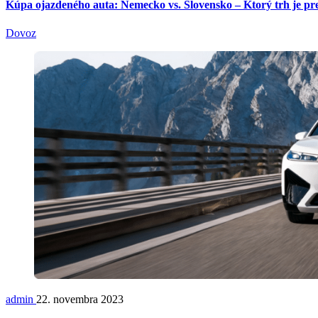
Kúpa ojazdeného auta: Nemecko vs. Slovensko – Ktorý trh je pr
Dovoz
admin
22. novembra 2023