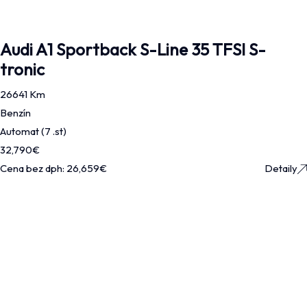
Audi A1 Sportback S-Line 35 TFSI S-
tronic
26641 Km
Benzín
Automat (7 .st)
32,790
€
Cena bez dph:
26,659
€
Detaily