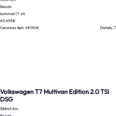
Benzín
Automat (7 .st)
60,455
€
Cena bez dph:
49,150
€
Detaily
Volkswagen T7 Multivan Edition 2.0 TSI
DSG
38845 Km
Benzín