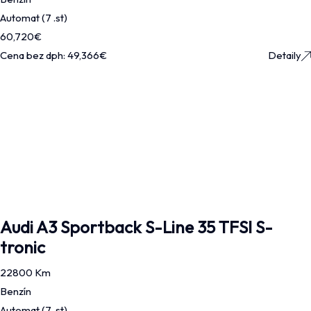
Automat (7 .st)
60,720
€
Cena bez dph:
49,366
€
Detaily
Audi A3 Sportback S-Line 35 TFSI S-
tronic
22800 Km
Benzín
Automat (7 .st)