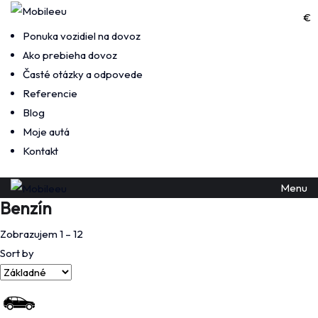
Menu
€
Ponuka vozidiel na dovoz
Ako prebieha dovoz
Časté otázky a odpovede
Referencie
Blog
Moje autá
Kontakt
Menu
Benzín
Zobrazujem
1
–
12
Sort by