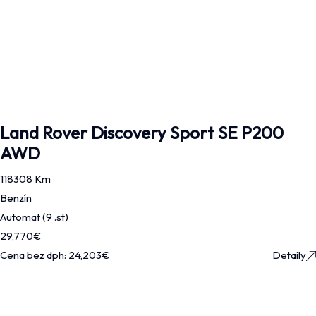
Land Rover Discovery Sport SE P200
AWD
118308 Km
Benzín
Automat (9 .st)
29,770
€
Cena bez dph:
24,203
€
Detaily