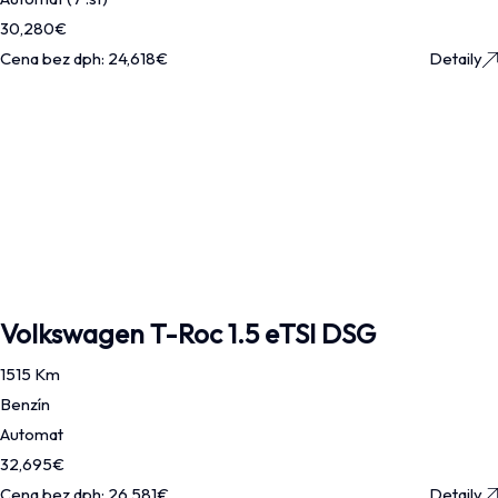
30,280
€
Cena bez dph:
24,618
€
Detaily
Volkswagen T-Roc 1.5 eTSI DSG
1515 Km
Benzín
Automat
32,695
€
Cena bez dph:
26,581
€
Detaily