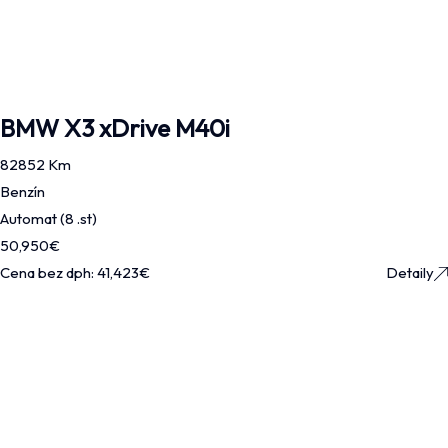
BMW X3 xDrive M40i
82852 Km
Benzín
Automat (8 .st)
50,950
€
Cena bez dph:
41,423
€
Detaily