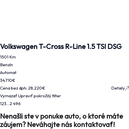
Volkswagen T-Cross R-Line 1.5 TSI DSG
1501 Km
Benzín
Automat
34,710
€
Cena bez dph:
28,220
€
Detaily
Vymazať
Upraviť pokročilý filter
1
2
3
…
2 496
Nenašli ste v ponuke auto, o ktoré máte
záujem? Neváhajte nás kontaktovať!