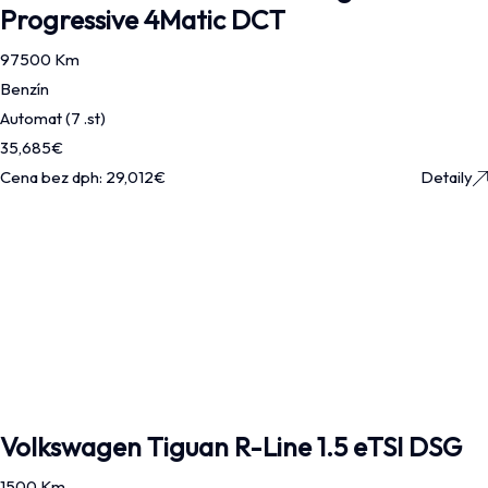
Progressive 4Matic DCT
97500 Km
Benzín
Automat (7 .st)
35,685
€
Cena bez dph:
29,012
€
Detaily
Volkswagen Tiguan R-Line 1.5 eTSI DSG
1500 Km