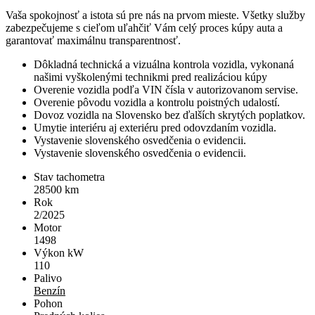
Vaša spokojnosť a istota sú pre nás na prvom mieste. Všetky služby
zabezpečujeme s cieľom uľahčiť Vám celý proces kúpy auta a
garantovať maximálnu transparentnosť.
Dôkladná technická a vizuálna kontrola vozidla, vykonaná
našimi vyškolenými technikmi pred realizáciou kúpy
Overenie vozidla podľa VIN čísla v autorizovanom servise.
Overenie pôvodu vozidla a kontrolu poistných udalostí.
Dovoz vozidla na Slovensko bez ďalších skrytých poplatkov.
Umytie interiéru aj exteriéru pred odovzdaním vozidla.
Vystavenie slovenského osvedčenia o evidencii.
Vystavenie slovenského osvedčenia o evidencii.
Stav tachometra
28500
km
Rok
2/2025
Motor
1498
Výkon kW
110
Palivo
Benzín
Pohon