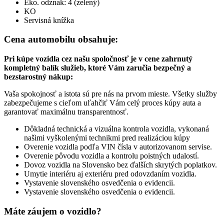
Eko. odznak: 4 (zelený)
KO
Servisná knížka
Cena automobilu obsahuje:
Pri kúpe vozidla cez našu spoločnosť je v cene zahrnutý
kompletný balík služieb, ktoré Vám zaručia bezpečný a
bezstarostný nákup:
Vaša spokojnosť a istota sú pre nás na prvom mieste. Všetky služby
zabezpečujeme s cieľom uľahčiť Vám celý proces kúpy auta a
garantovať maximálnu transparentnosť.
Dôkladná technická a vizuálna kontrola vozidla, vykonaná
našimi vyškolenými technikmi pred realizáciou kúpy
Overenie vozidla podľa VIN čísla v autorizovanom servise.
Overenie pôvodu vozidla a kontrolu poistných udalostí.
Dovoz vozidla na Slovensko bez ďalších skrytých poplatkov.
Umytie interiéru aj exteriéru pred odovzdaním vozidla.
Vystavenie slovenského osvedčenia o evidencii.
Vystavenie slovenského osvedčenia o evidencii.
Máte záujem o vozidlo?