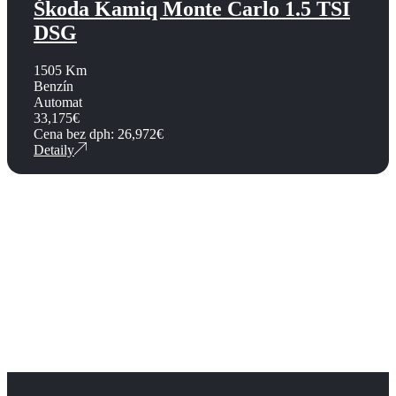
Škoda Kamiq Monte Carlo 1.5 TSI
DSG
1505 Km
Benzín
Automat
33,175
€
Cena bez dph:
26,972
€
Detaily