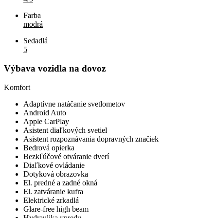
Farba
modrá
Sedadlá
5
Výbava vozidla na dovoz
Komfort
Adaptívne natáčanie svetlometov
Android Auto
Apple CarPlay
Asistent diaľkových svetiel
Asistent rozpoznávania dopravných značiek
Bedrová opierka
Bezkľúčové otváranie dverí
Diaľkové ovládanie
Dotyková obrazovka
El. predné a zadné okná
El. zatváranie kufra
Elektrické zrkadlá
Glare-free high beam
Hydraulika vpredu