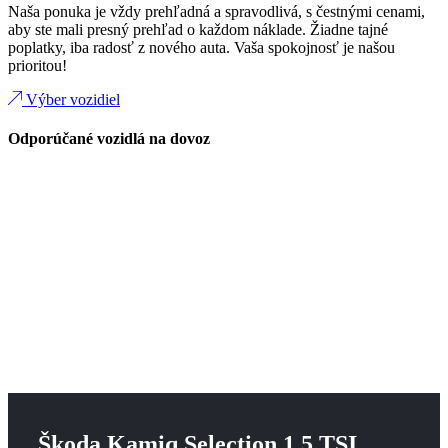
Naša ponuka je vždy prehľadná a spravodlivá, s čestnými cenami,
aby ste mali presný prehľad o každom náklade. Žiadne tajné
poplatky, iba radosť z nového auta. Vaša spokojnosť je našou
prioritou!
Výber vozidiel
Odporúčané vozidlá na dovoz
Škoda Kamiq Selection 1.5 TSI