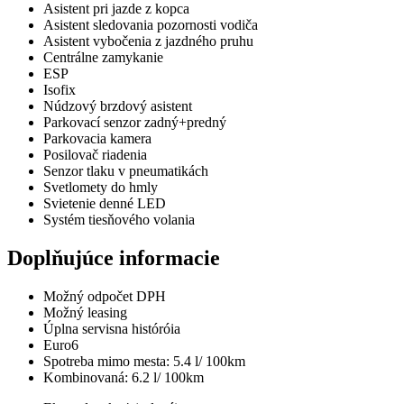
Asistent pri jazde z kopca
Asistent sledovania pozornosti vodiča
Asistent vybočenia z jazdného pruhu
Centrálne zamykanie
ESP
Isofix
Núdzový brzdový asistent
Parkovací senzor zadný+predný
Parkovacia kamera
Posilovač riadenia
Senzor tlaku v pneumatikách
Svetlomety do hmly
Svietenie denné LED
Systém tiesňového volania
Doplňujúce informacie
Možný odpočet DPH
Možný leasing
Úplna servisna históróia
Euro6
Spotreba mimo mesta: 5.4 l/ 100km
Kombinovaná: 6.2 l/ 100km