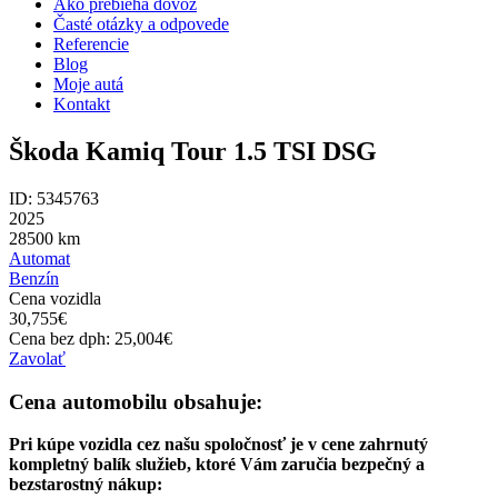
Ako prebieha dovoz
Časté otázky a odpovede
Referencie
Blog
Moje autá
Kontakt
Škoda Kamiq Tour 1.5 TSI DSG
ID: 5345763
2025
28500
km
Automat
Benzín
Cena vozidla
30,755
€
Cena bez dph:
25,004
€
Zavolať
Cena automobilu obsahuje:
Pri kúpe vozidla cez našu spoločnosť je v cene zahrnutý
kompletný balík služieb, ktoré Vám zaručia bezpečný a
bezstarostný nákup: