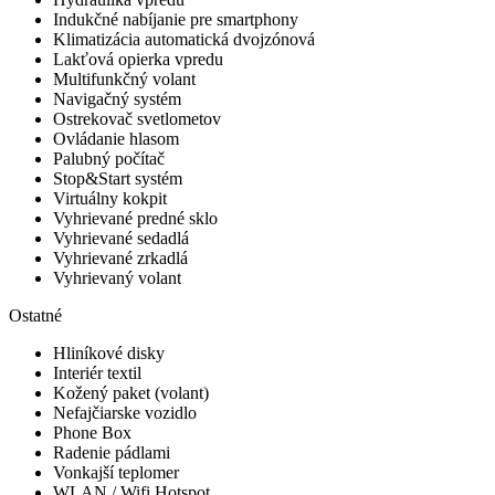
Indukčné nabíjanie pre smartphony
Klimatizácia automatická dvojzónová
Lakťová opierka vpredu
Multifunkčný volant
Navigačný systém
Ostrekovač svetlometov
Ovládanie hlasom
Palubný počítač
Stop&Start systém
Virtuálny kokpit
Vyhrievané predné sklo
Vyhrievané sedadlá
Vyhrievané zrkadlá
Vyhrievaný volant
Ostatné
Hliníkové disky
Interiér textil
Kožený paket (volant)
Nefajčiarske vozidlo
Phone Box
Radenie pádlami
Vonkajší teplomer
WLAN / Wifi Hotspot