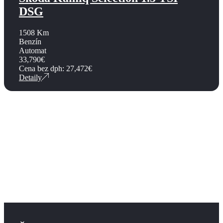
DSG
1508 Km
Benzín
Automat
33,790
€
Cena bez dph:
27,472
€
Detaily