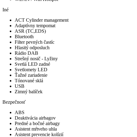
Iné
ACT Cylinder management
Adaptívny tempomat
ASR (TC,EDS)
Bluetooth
Filter pevných častíc
Hlasitý odposluch
Rádio DAB
Strešný nosič - Lyžiny
Svetlá LED zadné
Svetlomety LED
Ťažné zariadenie
Tónované sklá
USB
Zimný balíček
Bezpečnosť
ABS
Deaktivácia airbagov
Predné a bočné airbagy
Asistent mŕtveho uhla
Asistent prevencie kolízií