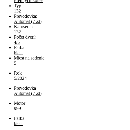
Predných kolies
Typ
132
Prevodovka:
Automat (7 .st)
Karoséria:
132
Počet dverí:
4/5
Farba:
biela
Miest na sedenie
5
Rok
5/2024
Prevodovka
Automat (7 .st)
Motor
999
Farba
biela