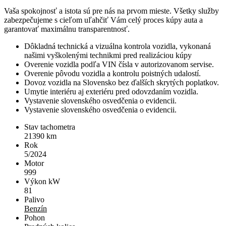
Vaša spokojnosť a istota sú pre nás na prvom mieste. Všetky služby
zabezpečujeme s cieľom uľahčiť Vám celý proces kúpy auta a
garantovať maximálnu transparentnosť.
Dôkladná technická a vizuálna kontrola vozidla, vykonaná
našimi vyškolenými technikmi pred realizáciou kúpy
Overenie vozidla podľa VIN čísla v autorizovanom servise.
Overenie pôvodu vozidla a kontrolu poistných udalostí.
Dovoz vozidla na Slovensko bez ďalších skrytých poplatkov.
Umytie interiéru aj exteriéru pred odovzdaním vozidla.
Vystavenie slovenského osvedčenia o evidencii.
Vystavenie slovenského osvedčenia o evidencii.
Stav tachometra
21390
km
Rok
5/2024
Motor
999
Výkon kW
81
Palivo
Benzín
Pohon