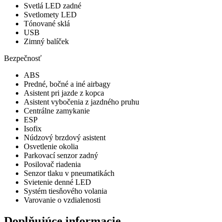
Svetlá LED zadné
Svetlomety LED
Tónované sklá
USB
Zimný balíček
Bezpečnosť
ABS
Predné, bočné a iné airbagy
Asistent pri jazde z kopca
Asistent vybočenia z jazdného pruhu
Centrálne zamykanie
ESP
Isofix
Núdzový brzdový asistent
Osvetlenie okolia
Parkovací senzor zadný
Posilovač riadenia
Senzor tlaku v pneumatikách
Svietenie denné LED
Systém tiesňového volania
Varovanie o vzdialenosti
Doplňujúce informacie