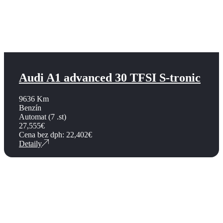
Audi A1 advanced 30 TFSI S-tronic
9636 Km
Benzín
Automat (7 .st)
27,555
€
Cena bez dph:
22,402
€
Detaily