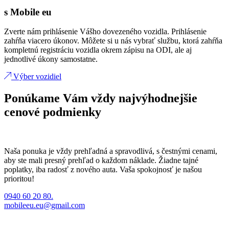
s Mobile eu
Zverte nám prihlásenie Vášho dovezeného vozidla. Prihlásenie
zahŕňa viacero úkonov. Môžete si u nás vybrať službu, ktorá zahŕňa
kompletnú registráciu vozidla okrem zápisu na ODI, ale aj
jednotlivé úkony samostatne.
Výber vozidiel
Ponúkame Vám vždy najvýhodnejšie
cenové podmienky
Naša ponuka je vždy prehľadná a spravodlivá, s čestnými cenami,
aby ste mali presný prehľad o každom náklade. Žiadne tajné
poplatky, iba radosť z nového auta. Vaša spokojnosť je našou
prioritou!
0940 60 20 80.
mobileeu.eu@gmail.com