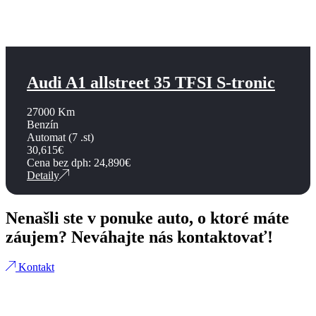
Audi A1 allstreet 35 TFSI S-tronic
27000 Km
Benzín
Automat (7 .st)
30,615
€
Cena bez dph:
24,890
€
Detaily
Nenašli ste v ponuke auto, o ktoré máte
záujem? Neváhajte nás kontaktovať!
Kontakt