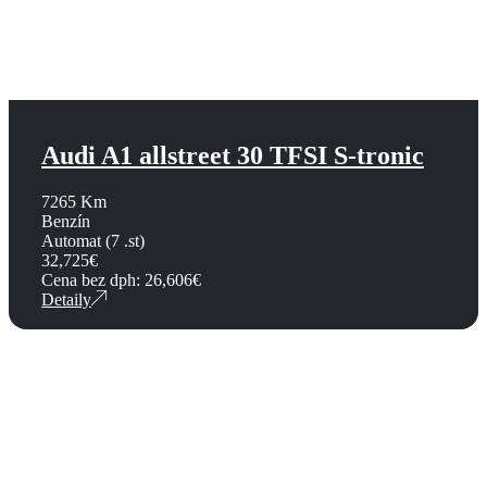
Audi A1 allstreet 30 TFSI S-tronic
7265 Km
Benzín
Automat (7 .st)
32,725
€
Cena bez dph:
26,606
€
Detaily