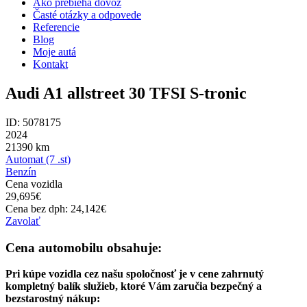
Ako prebieha dovoz
Časté otázky a odpovede
Referencie
Blog
Moje autá
Kontakt
Audi A1 allstreet 30 TFSI S-tronic
ID: 5078175
2024
21390
km
Automat (7 .st)
Benzín
Cena vozidla
29,695
€
Cena bez dph:
24,142
€
Zavolať
Cena automobilu obsahuje:
Pri kúpe vozidla cez našu spoločnosť je v cene zahrnutý
kompletný balík služieb, ktoré Vám zaručia bezpečný a
bezstarostný nákup: