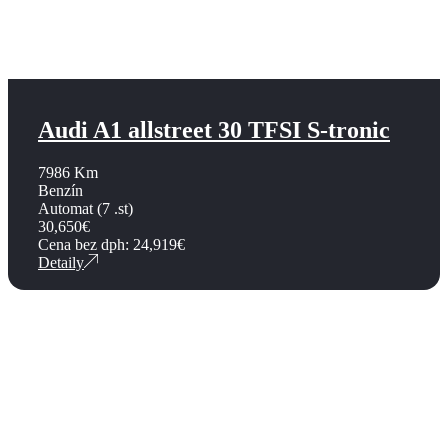
Audi A1 allstreet 30 TFSI S-tronic
7986 Km
Benzín
Automat (7 .st)
30,650
€
Cena bez dph:
24,919
€
Detaily