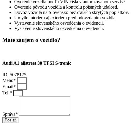
Overenie vozidla podľa VIN čísla v autorizovanom servise.
Overenie pôvodu vozidla a kontrolu poistných udalostí.
Dovoz vozidla na Slovensko bez ďalších skrytých poplatkov.
Umytie interiéru aj exteriéru pred odovzdaním vozidla.
Vystavenie slovenského osvedčenia o evidencii.
Vystavenie slovenského osvedčenia o evidencii.
Máte záujem o vozidlo?
Audi A1 allstreet 30 TFSI S-tronic
ID: 5078175
Meno*
Email*
Tel.*
Správa*
Poslať