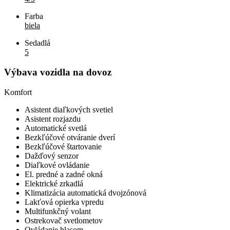
Farba
biela
Sedadlá
5
Výbava vozidla na dovoz
Komfort
Asistent diaľkových svetiel
Asistent rozjazdu
Automatické svetlá
Bezkľúčové otváranie dverí
Bezkľúčové štartovanie
Dažďový senzor
Diaľkové ovládanie
El. predné a zadné okná
Elektrické zrkadlá
Klimatizácia automatická dvojzónová
Lakťová opierka vpredu
Multifunkčný volant
Ostrekovač svetlometov
Ovládanie hlasom