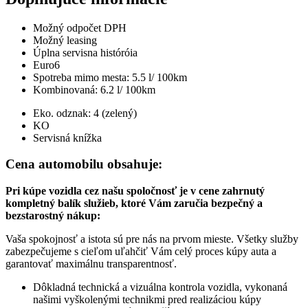
Možný odpočet DPH
Možný leasing
Úplna servisna históróia
Euro6
Spotreba mimo mesta: 5.5 l/ 100km
Kombinovaná: 6.2 l/ 100km
Eko. odznak: 4 (zelený)
KO
Servisná knížka
Cena automobilu obsahuje:
Pri kúpe vozidla cez našu spoločnosť je v cene zahrnutý
kompletný balík služieb, ktoré Vám zaručia bezpečný a
bezstarostný nákup:
Vaša spokojnosť a istota sú pre nás na prvom mieste. Všetky služby
zabezpečujeme s cieľom uľahčiť Vám celý proces kúpy auta a
garantovať maximálnu transparentnosť.
Dôkladná technická a vizuálna kontrola vozidla, vykonaná
našimi vyškolenými technikmi pred realizáciou kúpy