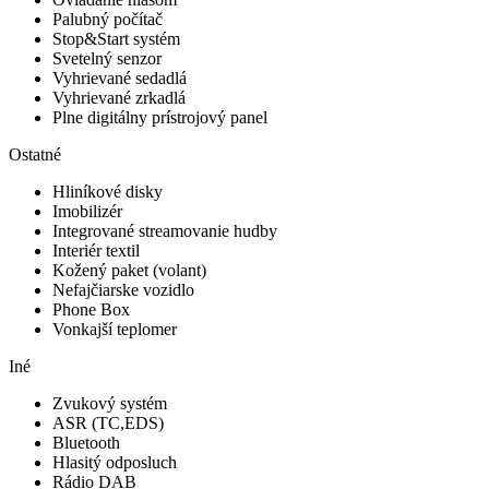
Palubný počítač
Stop&Start systém
Svetelný senzor
Vyhrievané sedadlá
Vyhrievané zrkadlá
Plne digitálny prístrojový panel
Ostatné
Hliníkové disky
Imobilizér
Integrované streamovanie hudby
Interiér textil
Kožený paket (volant)
Nefajčiarske vozidlo
Phone Box
Vonkajší teplomer
Iné
Zvukový systém
ASR (TC,EDS)
Bluetooth
Hlasitý odposluch
Rádio DAB