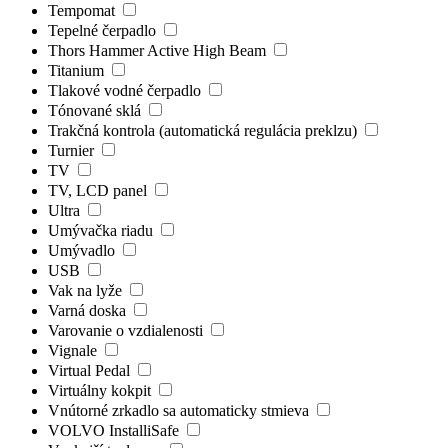
Tempomat
Tepelné čerpadlo
Thors Hammer Active High Beam
Titanium
Tlakové vodné čerpadlo
Tónované sklá
Trakčná kontrola (automatická regulácia preklzu)
Turnier
TV
TV, LCD panel
Ultra
Umývačka riadu
Umývadlo
USB
Vak na lyže
Varná doska
Varovanie o vzdialenosti
Vignale
Virtual Pedal
Virtuálny kokpit
Vnútorné zrkadlo sa automaticky stmieva
VOLVO InstalliSafe