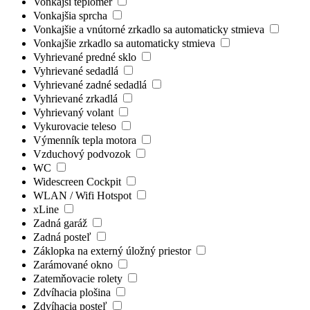
Vonkajší teplomer
Vonkajšia sprcha
Vonkajšie a vnútorné zrkadlo sa automaticky stmieva
Vonkajšie zrkadlo sa automaticky stmieva
Vyhrievané predné sklo
Vyhrievané sedadlá
Vyhrievané zadné sedadlá
Vyhrievané zrkadlá
Vyhrievaný volant
Vykurovacie teleso
Výmenník tepla motora
Vzduchový podvozok
WC
Widescreen Cockpit
WLAN / Wifi Hotspot
xLine
Zadná garáž
Zadná posteľ
Záklopka na externý úložný priestor
Zarámované okno
Zatemňovacie rolety
Zdvíhacia plošina
Zdvíhacia posteľ