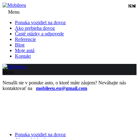
KW
KW
km
€
Menu
Ponuka vozidiel na dovoz
Ako prebieha dovoz
Časté otázky a odpovede
Referencie
Blog
Moje autá
Kontakt
Menu
Nenašli ste v ponuke auto, o ktoré máte záujem? Neváhajte nás
kontaktovať na
mobileeu.eu@gmail.com
Ponuka vozidiel na dovoz