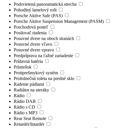
Podsvietená panoramatická strecha
Pohodlný lamelový rošt
Porsche Aktive Safe (PAS)
Porsche Aktive Suspension Management (PASM)
Poschodová posteľ
Posilovač riadenia
Posuvné dvere na oboch stranách
Posuvné dvere vľavo
Posuvné dvere vpravo
Predpríprava na ťažné zariadenie
Prídavná batéria
Prístrešok
Protiprešmykový systém
Protislnečná roleta na predné sklo
Radenie pádlami
Radiátor na uteráky
Rádio
Rádio DAB
Rádio s CD
Rádio s MP3
Rear Seat Remote
Retardér/Intardér