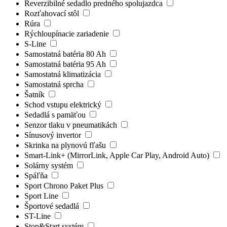
Reverzibilné sedadlo predného spolujazdca
Rozťahovací stôl
Rúra
Rýchloupínacie zariadenie
S-Line
Samostatná batéria 80 Ah
Samostatná batéria 95 Ah
Samostatná klimatizácia
Samostatná sprcha
Šatník
Schod vstupu elektrický
Sedadlá s pamäťou
Senzor tlaku v pneumatikách
Sínusový invertor
Skrinka na plynovú fľašu
Smart-Link+ (MirrorLink, Apple Car Play, Android Auto)
Solárny systém
Spáľňa
Sport Chrono Paket Plus
Sport Line
Športové sedadlá
ST-Line
Stop&Start systém