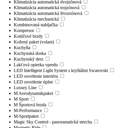
Klimatizácia automatická dvojzónová
Klimatizácia automatická trojzónová
Klimatizácia automatická štvorzónová
Klimatizácia mechanická
Kombinovaná nabíjačka
Kompresor
Kotúčové brzdy
Kožený paket (volant)
Kuchyňa
Kuchynská doska
Kuchynský drez
Lakťová opierka vpredu
LED Intelligent Light System s kryštálmi Swarovski
LED osvetlenie interiéru
LED osvetlenie úplne
Luxury Line
M Aerodynamikpaket
M Sport
M Športová brzda
M-Performance
M-Sportpaket
Magic Sky Control - panoramatická strecha
Magnetic Ride