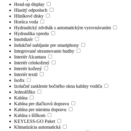
Head-up display
Hlasitý odposluch
Hliníkové disky
Horúca voda
Hydraulický zdvihák s automatickým vyrovnávaním
Hydraulika vpredu
Imobilizér
Indukčné nabíjanie pre smartphony
Integrované streamovanie hudby
Interiér Alcantara
Interiér celokožený
Interiér kožený
Interiér textil
Isofix
Izolačné zasklenie bočného okna kabíny vodiča
Jednolôžko
Kabína
Kabína pre diaľkovú dopravu
Kabína pre miestnu dopravu
Kabína s lôžkom
KEYLESS-GO Paket
Klimatizácia automatická