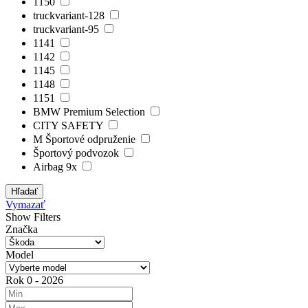
1150
truckvariant-128
truckvariant-95
1141
1142
1145
1148
1151
BMW Premium Selection
CITY SAFETY
M Športové odpruženie
Športový podvozok
Airbag 9x
Hľadať
Vymazať
Show Filters
Značka
Model
Rok
0
-
2026