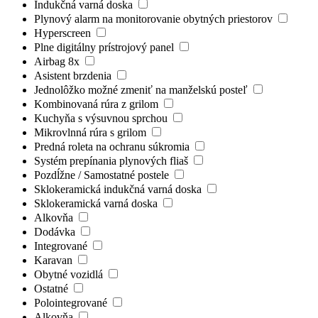
Indukčná varná doska
Plynový alarm na monitorovanie obytných priestorov
Hyperscreen
Plne digitálny prístrojový panel
Airbag 8x
Asistent brzdenia
Jednolôžko možné zmeniť na manželskú posteľ
Kombinovaná rúra z grilom
Kuchyňa s výsuvnou sprchou
Mikrovlnná rúra s grilom
Predná roleta na ochranu súkromia
Systém prepínania plynových fliaš
Pozdĺžne / Samostatné postele
Sklokeramická indukčná varná doska
Sklokeramická varná doska
Alkovňa
Dodávka
Integrované
Karavan
Obytné vozidlá
Ostatné
Polointegrované
Alkovňa