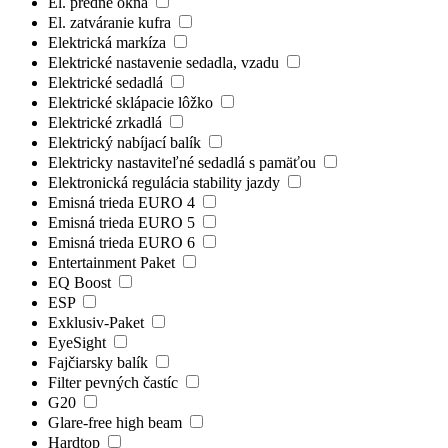
El. predné okná
El. zatváranie kufra
Elektrická markíza
Elektrické nastavenie sedadla, vzadu
Elektrické sedadlá
Elektrické sklápacie lôžko
Elektrické zrkadlá
Elektrický nabíjací balík
Elektricky nastaviteľné sedadlá s pamäťou
Elektronická regulácia stability jazdy
Emisná trieda EURO 4
Emisná trieda EURO 5
Emisná trieda EURO 6
Entertainment Paket
EQ Boost
ESP
Exklusiv-Paket
EyeSight
Fajčiarsky balík
Filter pevných častíc
G20
Glare-free high beam
Hardtop