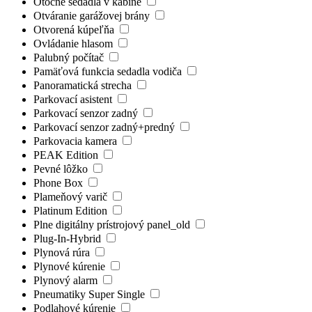
Otočné sedadlá v kabíne
Otváranie garážovej brány
Otvorená kúpeľňa
Ovládanie hlasom
Palubný počítač
Pamäťová funkcia sedadla vodiča
Panoramatická strecha
Parkovací asistent
Parkovací senzor zadný
Parkovací senzor zadný+predný
Parkovacia kamera
PEAK Edition
Pevné lôžko
Phone Box
Plameňový varič
Platinum Edition
Plne digitálny prístrojový panel_old
Plug-In-Hybrid
Plynová rúra
Plynové kúrenie
Plynový alarm
Pneumatiky Super Single
Podlahové kúrenie