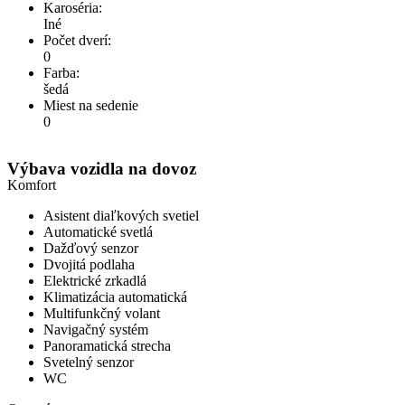
Karoséria:
Iné
Počet dverí:
0
Farba:
šedá
Miest na sedenie
0
Výbava vozidla na dovoz
Komfort
Asistent diaľkových svetiel
Automatické svetlá
Dažďový senzor
Dvojitá podlaha
Elektrické zrkadlá
Klimatizácia automatická
Multifunkčný volant
Navigačný systém
Panoramatická strecha
Svetelný senzor
WC