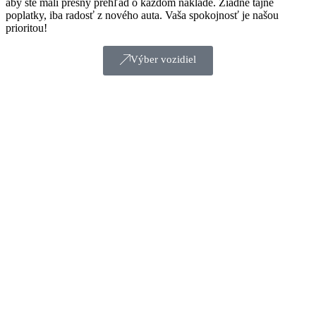
aby ste mali presný prehľad o každom náklade. Žiadne tajné
poplatky, iba radosť z nového auta. Vaša spokojnosť je našou
prioritou!
Výber vozidiel