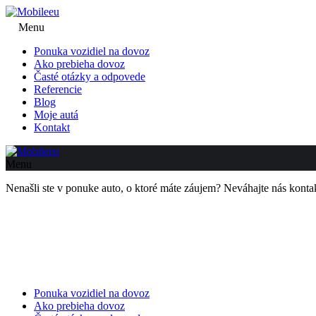
Menu
Ponuka vozidiel na dovoz
Ako prebieha dovoz
Časté otázky a odpovede
Referencie
Blog
Moje autá
Kontakt
Menu
Nenašli ste v ponuke auto, o ktoré máte záujem? Neváhajte nás kon
Ponuka vozidiel na dovoz
Ako prebieha dovoz