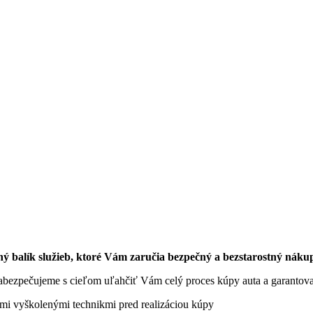
ný balík služieb, ktoré Vám zaručia bezpečný a bezstarostný náku
 zabezpečujeme s cieľom uľahčiť Vám celý proces kúpy auta a garantov
imi vyškolenými technikmi pred realizáciou kúpy