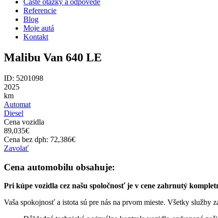
Časté otázky a odpovede
Referencie
Blog
Moje autá
Kontakt
Malibu Van 640 LE
ID: 5201098
2025
km
Automat
Diesel
Cena vozidla
89,035
€
Cena bez dph:
72,386
€
Zavolať
Cena automobilu obsahuje:
Pri kúpe vozidla cez našu spoločnosť je v cene zahrnutý komplet
Vaša spokojnosť a istota sú pre nás na prvom mieste. Všetky služby