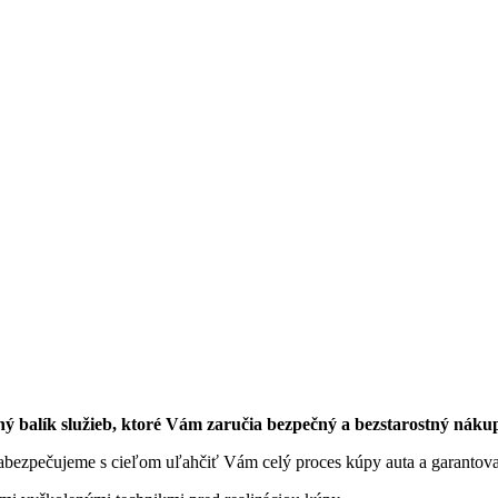
ný balík služieb, ktoré Vám zaručia bezpečný a bezstarostný náku
 zabezpečujeme s cieľom uľahčiť Vám celý proces kúpy auta a garantov