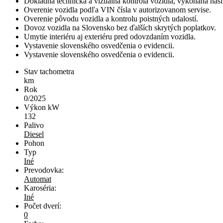
Dôkladná technická a vizuálna kontrola vozidla, vykonaná naš
Overenie vozidla podľa VIN čísla v autorizovanom servise.
Overenie pôvodu vozidla a kontrolu poistných udalostí.
Dovoz vozidla na Slovensko bez ďalších skrytých poplatkov.
Umytie interiéru aj exteriéru pred odovzdaním vozidla.
Vystavenie slovenského osvedčenia o evidencii.
Vystavenie slovenského osvedčenia o evidencii.
Stav tachometra
km
Rok
0/2025
Výkon kW
132
Palivo
Diesel
Pohon
Typ
Iné
Prevodovka:
Automat
Karoséria:
Iné
Počet dverí:
0