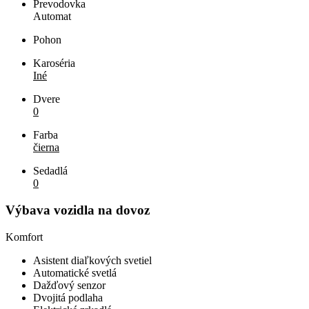
Prevodovka
Automat
Pohon
Karoséria
Iné
Dvere
0
Farba
čierna
Sedadlá
0
Výbava vozidla na dovoz
Komfort
Asistent diaľkových svetiel
Automatické svetlá
Dažďový senzor
Dvojitá podlaha