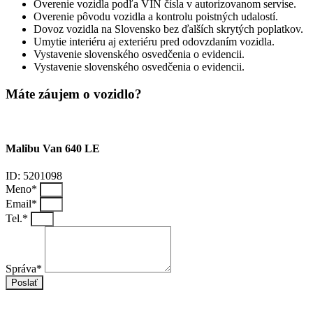
Overenie vozidla podľa VIN čísla v autorizovanom servise.
Overenie pôvodu vozidla a kontrolu poistných udalostí.
Dovoz vozidla na Slovensko bez ďalších skrytých poplatkov.
Umytie interiéru aj exteriéru pred odovzdaním vozidla.
Vystavenie slovenského osvedčenia o evidencii.
Vystavenie slovenského osvedčenia o evidencii.
Máte záujem o vozidlo?
Malibu Van 640 LE
ID: 5201098
Meno*
Email*
Tel.*
Správa*
Poslať