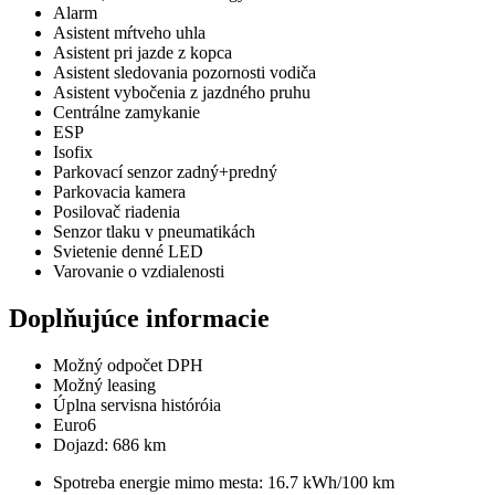
Alarm
Asistent mŕtveho uhla
Asistent pri jazde z kopca
Asistent sledovania pozornosti vodiča
Asistent vybočenia z jazdného pruhu
Centrálne zamykanie
ESP
Isofix
Parkovací senzor zadný+predný
Parkovacia kamera
Posilovač riadenia
Senzor tlaku v pneumatikách
Svietenie denné LED
Varovanie o vzdialenosti
Doplňujúce informacie
Možný odpočet DPH
Možný leasing
Úplna servisna históróia
Euro6
Dojazd: 686 km
Spotreba energie mimo mesta: 16.7 kWh/100 km