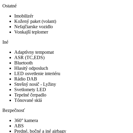
Ostatné
Imobilizér
Kožený paket (volant)
Nefajčiarske vozidlo
Vonkajší teplomer
Iné
Adaptívny tempomat
ASR (TC,EDS)
Bluetooth
Hlasitý odposluch
LED osvetlenie interiéru
Rádio DAB
Strešný nosič - Lyžiny
Svetlomety LED
Tepelné čerpadlo
Tónované sklá
Bezpečnosť
360° kamera
ABS
Predné, bočné a iné airbagy