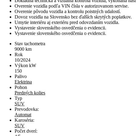
Dôkladná technická a vizuálna kontrola vozidla, vykonaná naš
Overenie vozidla podľa VIN čísla v autorizovanom servise.
Overenie pôvodu vozidla a kontrolu poistných udalostí.
Dovoz vozidla na Slovensko bez ďalších skrytých poplatkov.
Umytie interiéru aj exteriéru pred odovzdaním vozidla.
Vystavenie slovenského osvedčenia o evidencii.
Vystavenie slovenského osvedčenia o evidencii.
Stav tachometra
9000
km
Rok
10/2024
Výkon kW
150
Palivo
Elektrina
Pohon
Predných kolies
Typ
SUV
Prevodovka:
Automat
Karoséria:
SUV
Počet dverí: