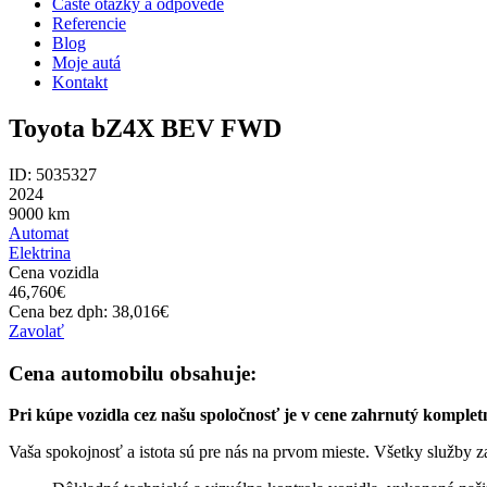
Časté otázky a odpovede
Referencie
Blog
Moje autá
Kontakt
Toyota bZ4X BEV FWD
ID: 5035327
2024
9000
km
Automat
Elektrina
Cena vozidla
46,760
€
Cena bez dph:
38,016
€
Zavolať
Cena automobilu obsahuje:
Pri kúpe vozidla cez našu spoločnosť je v cene zahrnutý komplet
Vaša spokojnosť a istota sú pre nás na prvom mieste. Všetky služby