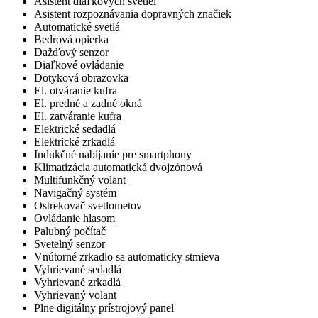
Asistent diaľkových svetiel
Asistent rozpoznávania dopravných značiek
Automatické svetlá
Bedrová opierka
Dažďový senzor
Diaľkové ovládanie
Dotyková obrazovka
El. otváranie kufra
El. predné a zadné okná
El. zatváranie kufra
Elektrické sedadlá
Elektrické zrkadlá
Indukčné nabíjanie pre smartphony
Klimatizácia automatická dvojzónová
Multifunkčný volant
Navigačný systém
Ostrekovač svetlometov
Ovládanie hlasom
Palubný počítač
Svetelný senzor
Vnútorné zrkadlo sa automaticky stmieva
Vyhrievané sedadlá
Vyhrievané zrkadlá
Vyhrievaný volant
Plne digitálny prístrojový panel