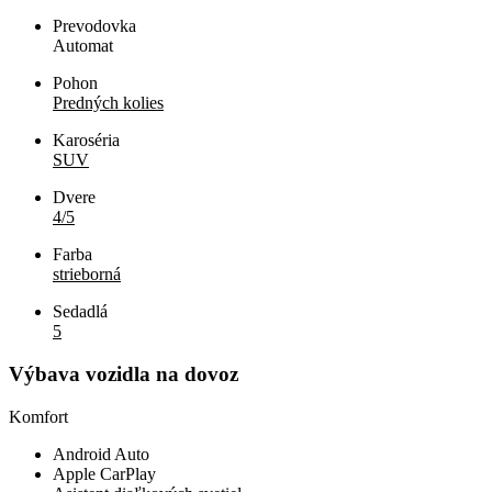
Prevodovka
Automat
Pohon
Predných kolies
Karoséria
SUV
Dvere
4/5
Farba
strieborná
Sedadlá
5
Výbava vozidla na dovoz
Komfort
Android Auto
Apple CarPlay