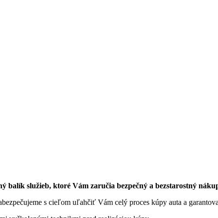
ný balík služieb, ktoré Vám zaručia bezpečný a bezstarostný náku
 zabezpečujeme s cieľom uľahčiť Vám celý proces kúpy auta a garantov