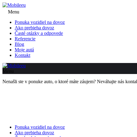
Menu
Ponuka vozidiel na dovoz
Ako prebieha dovoz
Časté otázky a odpovede
Referencie
Blog
Moje autá
Kontakt
Menu
Nenašli ste v ponuke auto, o ktoré máte záujem? Neváhajte nás kon
Ponuka vozidiel na dovoz
Ako prebieha dovoz