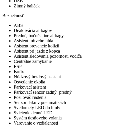
USB
Zimný balíček
Bezpečnosť
ABS
Deaktivácia airbagov
Predné, bočné a iné airbagy
Asistent mŕtveho uhla
Asistent prevencie kolízií
Asistent pri jazde z kopca
Asistent sledovania pozornosti vodiča
Centrálne zamykanie
ESP
Isofix
Núdzový brzdový asistent
Osvetlenie okolia
Parkovací asistent
Parkovací senzor zadný+predný
Posilovač riadenia
Senzor tlaku v pneumatikách
Svetlomety LED do hmly
Svietenie denné LED
Systém tiesňového volania
Varovanie o vzdialenosti