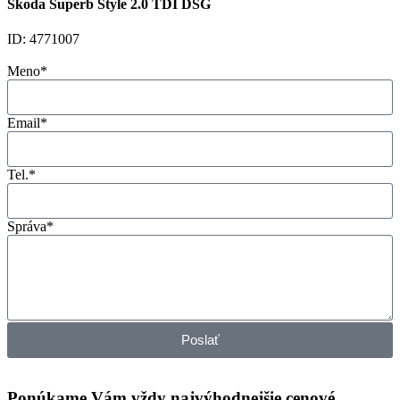
Škoda Superb Style 2.0 TDI DSG
ID: 4771007
Meno*
Email*
Tel.*
Správa*
Poslať
Ponúkame Vám vždy najvýhodnejšie cenové