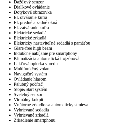
Dažďový senzor
Diaľkové ovládanie
Dotyková obrazovka
El. otváranie kufra
El. predné a zadné okná
El. zatváranie kufra
Elektrické sedadlá
Elektrické zrkadlá
Elektricky nastaviteľné sedadlá s pamäťou
Glare-free high beam
Indukčné nabíjanie pre smartphony
Klimatizácia automatická trojzónová
Lakťová opierka vpredu
Multifunkčný volant
Navigačný systém
Ovládanie hlasom
Palubný počítač
Stop&Start systém
Svetelný senzor
Virtuálny kokpit
Vnútorné zrkadlo sa automaticky stmieva
Vyhrievané sedadlá
Vyhrievané zrkadlá
Zrkadlenie smartphonu