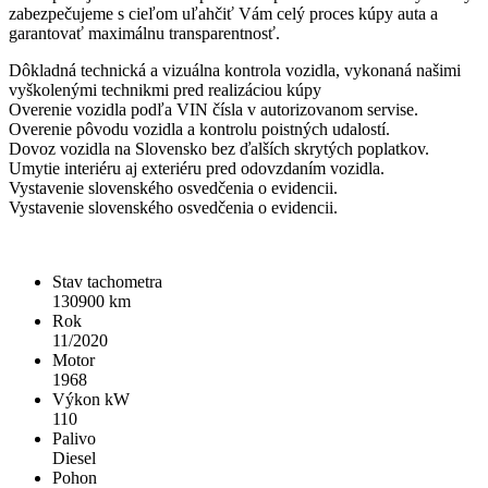
zabezpečujeme s cieľom uľahčiť Vám celý proces kúpy auta a
garantovať maximálnu transparentnosť.
Dôkladná technická a vizuálna kontrola vozidla, vykonaná našimi
vyškolenými technikmi pred realizáciou kúpy
Overenie vozidla podľa VIN čísla v autorizovanom servise.
Overenie pôvodu vozidla a kontrolu poistných udalostí.
Dovoz vozidla na Slovensko bez ďalších skrytých poplatkov.
Umytie interiéru aj exteriéru pred odovzdaním vozidla.
Vystavenie slovenského osvedčenia o evidencii.
Vystavenie slovenského osvedčenia o evidencii.
Stav tachometra
130900
km
Rok
11/2020
Motor
1968
Výkon kW
110
Palivo
Diesel
Pohon