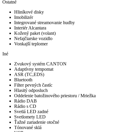
Ostatné
Hliníkové disky
Imobilizér
Integrované streamovanie hudby
Interiér Alcantara
Kožený paket (volant)
Nefajčiarske vozidlo
Vonkajší teplomer
Iné
Zvukový systém CANTON
Adaptívny tempomat
ASR (TC,EDS)
Bluetooth
Filter pevných častíc
Hlasitý odposluch
Oddelenie batožinového priestoru / Mriežka
Rádio DAB
Rádio s CD
Svetlá LED zadné
Svetlomety LED
Ťažné zariadenie otočné
Tónované sklá