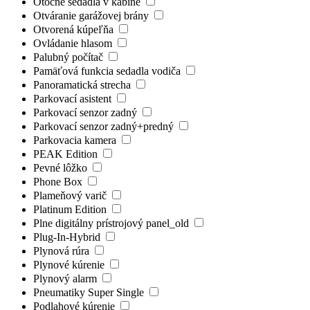
Otočné sedadlá v kabíne
Otváranie garážovej brány
Otvorená kúpeľňa
Ovládanie hlasom
Palubný počítač
Pamäťová funkcia sedadla vodiča
Panoramatická strecha
Parkovací asistent
Parkovací senzor zadný
Parkovací senzor zadný+predný
Parkovacia kamera
PEAK Edition
Pevné lôžko
Phone Box
Plameňový varič
Platinum Edition
Plne digitálny prístrojový panel_old
Plug-In-Hybrid
Plynová rúra
Plynové kúrenie
Plynový alarm
Pneumatiky Super Single
Podlahové kúrenie