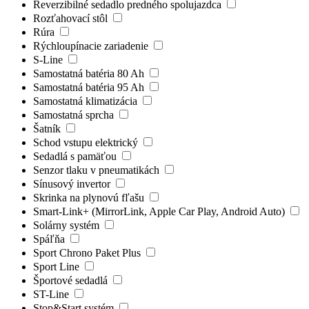
Reverzibilné sedadlo predného spolujazdca
Rozťahovací stôl
Rúra
Rýchloupínacie zariadenie
S-Line
Samostatná batéria 80 Ah
Samostatná batéria 95 Ah
Samostatná klimatizácia
Samostatná sprcha
Šatník
Schod vstupu elektrický
Sedadlá s pamäťou
Senzor tlaku v pneumatikách
Sínusový invertor
Skrinka na plynovú fľašu
Smart-Link+ (MirrorLink, Apple Car Play, Android Auto)
Solárny systém
Spáľňa
Sport Chrono Paket Plus
Sport Line
Športové sedadlá
ST-Line
Stop&Start systém