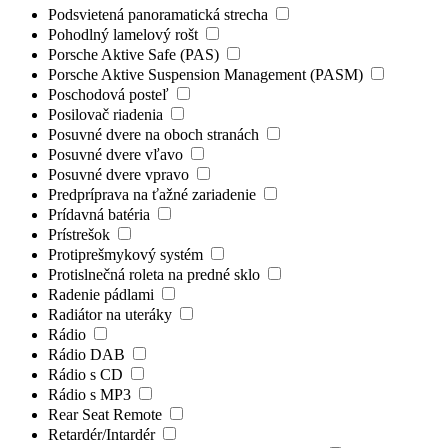
Podsvietená panoramatická strecha
Pohodlný lamelový rošt
Porsche Aktive Safe (PAS)
Porsche Aktive Suspension Management (PASM)
Poschodová posteľ
Posilovač riadenia
Posuvné dvere na oboch stranách
Posuvné dvere vľavo
Posuvné dvere vpravo
Predpríprava na ťažné zariadenie
Prídavná batéria
Prístrešok
Protiprešmykový systém
Protislnečná roleta na predné sklo
Radenie pádlami
Radiátor na uteráky
Rádio
Rádio DAB
Rádio s CD
Rádio s MP3
Rear Seat Remote
Retardér/Intardér