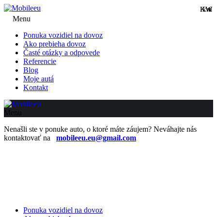
KW
KW
km
€
Menu
Ponuka vozidiel na dovoz
Ako prebieha dovoz
Časté otázky a odpovede
Referencie
Blog
Moje autá
Kontakt
Menu
Nenašli ste v ponuke auto, o ktoré máte záujem? Neváhajte nás
kontaktovať na
mobileeu.eu@gmail.com
Ponuka vozidiel na dovoz