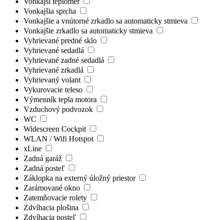
Vonkajší teplomer
Vonkajšia sprcha
Vonkajšie a vnútorné zrkadlo sa automaticky stmieva
Vonkajšie zrkadlo sa automaticky stmieva
Vyhrievané predné sklo
Vyhrievané sedadlá
Vyhrievané zadné sedadlá
Vyhrievané zrkadlá
Vyhrievaný volant
Vykurovacie teleso
Výmenník tepla motora
Vzduchový podvozok
WC
Widescreen Cockpit
WLAN / Wifi Hotspot
xLine
Zadná garáž
Zadná posteľ
Záklopka na externý úložný priestor
Zarámované okno
Zatemňovacie rolety
Zdvíhacia plošina
Zdvíhacia posteľ