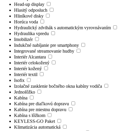
Head-up display
Hlasitý odposluch
Hliníkové disky
Horúca voda
Hydraulický zdvihák s automatickým vyrovnávaním
Hydraulika vpredu
Imobilizér
Indukčné nabíjanie pre smartphony
Integrované streamovanie hudby
Interiér Alcantara
Interiér celokožený
Interiér kožený
Interiér textil
Isofix
Izolačné zasklenie bočného okna kabíny vodiča
Jednolôžko
Kabína
Kabína pre diaľkovú dopravu
Kabína pre miestnu dopravu
Kabína s lôžkom
KEYLESS-GO Paket
Klimatizácia automatická