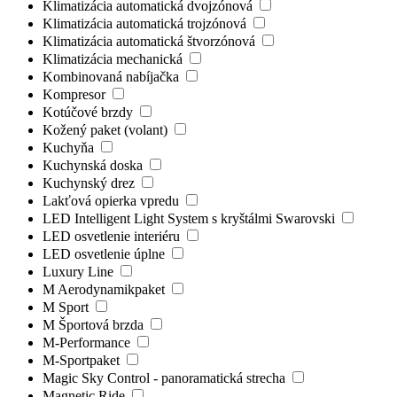
Klimatizácia automatická dvojzónová
Klimatizácia automatická trojzónová
Klimatizácia automatická štvorzónová
Klimatizácia mechanická
Kombinovaná nabíjačka
Kompresor
Kotúčové brzdy
Kožený paket (volant)
Kuchyňa
Kuchynská doska
Kuchynský drez
Lakťová opierka vpredu
LED Intelligent Light System s kryštálmi Swarovski
LED osvetlenie interiéru
LED osvetlenie úplne
Luxury Line
M Aerodynamikpaket
M Sport
M Športová brzda
M-Performance
M-Sportpaket
Magic Sky Control - panoramatická strecha
Magnetic Ride