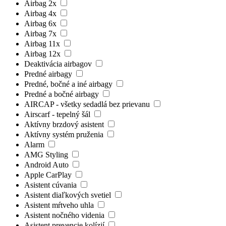
Airbag 2x
Airbag 4x
Airbag 6x
Airbag 7x
Airbag 11x
Airbag 12x
Deaktivácia airbagov
Predné airbagy
Predné, bočné a iné airbagy
Predné a bočné airbagy
AIRCAP - všetky sedadlá bez prievanu
Airscarf - tepelný šál
Aktívny brzdový asistent
Aktívny systém pruženia
Alarm
AMG Styling
Android Auto
Apple CarPlay
Asistent cúvania
Asistent diaľkových svetiel
Asistent mŕtveho uhla
Asistent nočného videnia
Asistent prevencie kolízií