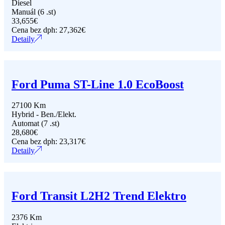
Diesel
Manuál (6 .st)
33,655
€
Cena bez dph:
27,362
€
Detaily
Ford Puma ST-Line 1.0 EcoBoost
27100 Km
Hybrid - Ben./Elekt.
Automat (7 .st)
28,680
€
Cena bez dph:
23,317
€
Detaily
Ford Transit L2H2 Trend Elektro
2376 Km