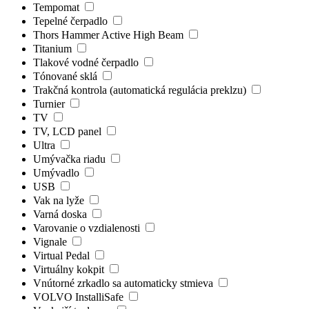
Tempomat
Tepelné čerpadlo
Thors Hammer Active High Beam
Titanium
Tlakové vodné čerpadlo
Tónované sklá
Trakčná kontrola (automatická regulácia preklzu)
Turnier
TV
TV, LCD panel
Ultra
Umývačka riadu
Umývadlo
USB
Vak na lyže
Varná doska
Varovanie o vzdialenosti
Vignale
Virtual Pedal
Virtuálny kokpit
Vnútorné zrkadlo sa automaticky stmieva
VOLVO InstalliSafe