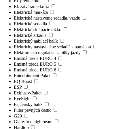
El. predné okná
El. zatváranie kufra
Elektrická markíza
Elektrické nastavenie sedadla, vzadu
Elektrické sedadlá
Elektrické sklápacie lôžko
Elektrické zrkadlá
Elektrický nabíjací balík
Elektricky nastaviteľné sedadlá s pamäťou
Elektronická regulácia stability jazdy
Emisná trieda EURO 4
Emisná trieda EURO 5
Emisná trieda EURO 6
Entertainment Paket
EQ Boost
ESP
Exklusiv-Paket
EyeSight
Fajčiarsky balík
Filter pevných častíc
G20
Glare-free high beam
Hardtop