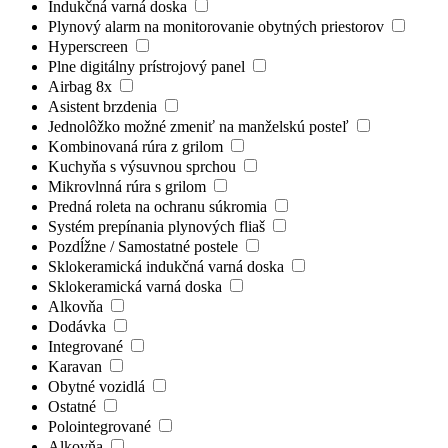
Indukčná varná doska
Plynový alarm na monitorovanie obytných priestorov
Hyperscreen
Plne digitálny prístrojový panel
Airbag 8x
Asistent brzdenia
Jednolôžko možné zmeniť na manželskú posteľ
Kombinovaná rúra z grilom
Kuchyňa s výsuvnou sprchou
Mikrovlnná rúra s grilom
Predná roleta na ochranu súkromia
Systém prepínania plynových fliaš
Pozdĺžne / Samostatné postele
Sklokeramická indukčná varná doska
Sklokeramická varná doska
Alkovňa
Dodávka
Integrované
Karavan
Obytné vozidlá
Ostatné
Polointegrované
Alkovňa