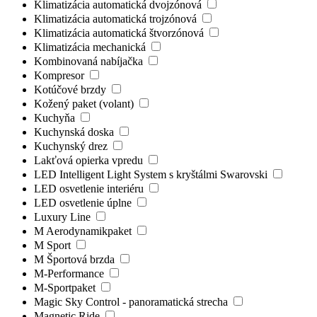
Klimatizácia automatická dvojzónová
Klimatizácia automatická trojzónová
Klimatizácia automatická štvorzónová
Klimatizácia mechanická
Kombinovaná nabíjačka
Kompresor
Kotúčové brzdy
Kožený paket (volant)
Kuchyňa
Kuchynská doska
Kuchynský drez
Lakťová opierka vpredu
LED Intelligent Light System s kryštálmi Swarovski
LED osvetlenie interiéru
LED osvetlenie úplne
Luxury Line
M Aerodynamikpaket
M Sport
M Športová brzda
M-Performance
M-Sportpaket
Magic Sky Control - panoramatická strecha
Magnetic Ride