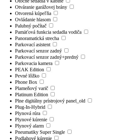
Otočné sedadlá v kabíne
Otváranie garážovej brány
Otvorená kúpeľňa
Ovládanie hlasom
Palubný počítač
Pamäťová funkcia sedadla vodiča
Panoramatická strecha
Parkovací asistent
Parkovací senzor zadný
Parkovací senzor zadný+predný
Parkovacia kamera
PEAK Edition
Pevné lôžko
Phone Box
Plameňový varič
Platinum Edition
Plne digitálny prístrojový panel_old
Plug-In-Hybrid
Plynová rúra
Plynové kúrenie
Plynový alarm
Pneumatiky Super Single
Podlahové kúrenie