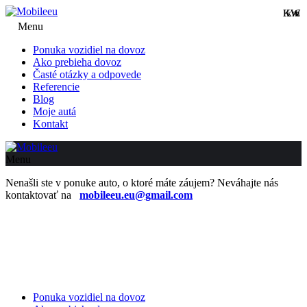
KW
KW
km
€
Menu
Ponuka vozidiel na dovoz
Ako prebieha dovoz
Časté otázky a odpovede
Referencie
Blog
Moje autá
Kontakt
Menu
Nenašli ste v ponuke auto, o ktoré máte záujem? Neváhajte nás
kontaktovať na
mobileeu.eu@gmail.com
Ponuka vozidiel na dovoz