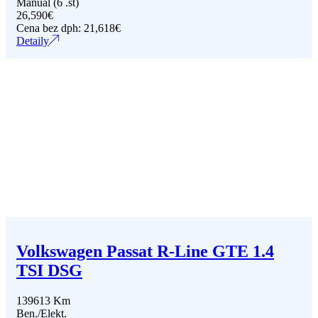
Manuál (6 .st)
26,590
€
Cena bez dph:
21,618
€
Detaily
Volkswagen Passat R-Line GTE 1.4
TSI DSG
139613 Km
Ben./Elekt.