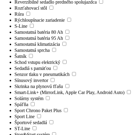
Reverzibilné sedadlo predného spolujazdca
Rozťahovací stôl
Rúra
Rýchloupínacie zariadenie
S-Line
Samostatná batéria 80 Ah
Samostatná batéria 95 Ah
Samostatná klimatizácia
Samostatná sprcha
Šatník
Schod vstupu elektrický
Sedadlá s pamäťou
Senzor tlaku v pneumatikách
Sínusový invertor
Skrinka na plynovú fľašu
Smart-Link+ (MirrorLink, Apple Car Play, Android Auto)
Solárny systém
Spáľňa
Sport Chrono Paket Plus
Sport Line
Športové sedadlá
ST-Line
Stop&Start systém