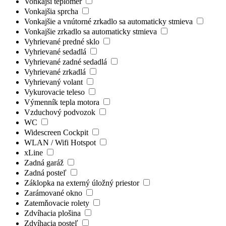
Vonkajší teplomer
Vonkajšia sprcha
Vonkajšie a vnútorné zrkadlo sa automaticky stmieva
Vonkajšie zrkadlo sa automaticky stmieva
Vyhrievané predné sklo
Vyhrievané sedadlá
Vyhrievané zadné sedadlá
Vyhrievané zrkadlá
Vyhrievaný volant
Vykurovacie teleso
Výmenník tepla motora
Vzduchový podvozok
WC
Widescreen Cockpit
WLAN / Wifi Hotspot
xLine
Zadná garáž
Zadná posteľ
Záklopka na externý úložný priestor
Zarámované okno
Zatemňovacie rolety
Zdvíhacia plošina
Zdvíhacia posteľ