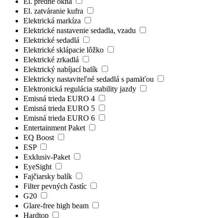
El. predné okná
El. zatváranie kufra
Elektrická markíza
Elektrické nastavenie sedadla, vzadu
Elektrické sedadlá
Elektrické sklápacie lôžko
Elektrické zrkadlá
Elektrický nabíjací balík
Elektricky nastaviteľné sedadlá s pamäťou
Elektronická regulácia stability jazdy
Emisná trieda EURO 4
Emisná trieda EURO 5
Emisná trieda EURO 6
Entertainment Paket
EQ Boost
ESP
Exklusiv-Paket
EyeSight
Fajčiarsky balík
Filter pevných častíc
G20
Glare-free high beam
Hardtop