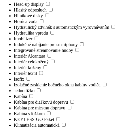
Head-up display
Hlasitý odposluch
Hliníkové disky
Horúca voda
Hydraulický zdvihák s automatickým vyrovnávaním
Hydraulika vpredu
Imobilizér
Indukčné nabíjanie pre smartphony
Integrované streamovanie hudby
Interiér Alcantara
Interiér celokožený
Interiér kožený
Interiér textil
Isofix
Izolačné zasklenie bočného okna kabíny vodiča
Jednolôžko
Kabína
Kabína pre diaľkovú dopravu
Kabína pre miestnu dopravu
Kabína s lôžkom
KEYLESS-GO Paket
Klimatizácia automatická