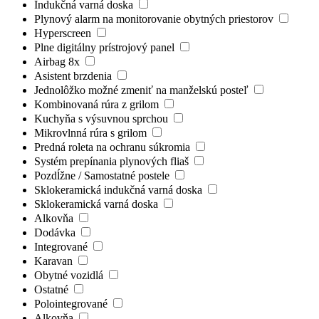
Indukčná varná doska
Plynový alarm na monitorovanie obytných priestorov
Hyperscreen
Plne digitálny prístrojový panel
Airbag 8x
Asistent brzdenia
Jednolôžko možné zmeniť na manželskú posteľ
Kombinovaná rúra z grilom
Kuchyňa s výsuvnou sprchou
Mikrovlnná rúra s grilom
Predná roleta na ochranu súkromia
Systém prepínania plynových fliaš
Pozdĺžne / Samostatné postele
Sklokeramická indukčná varná doska
Sklokeramická varná doska
Alkovňa
Dodávka
Integrované
Karavan
Obytné vozidlá
Ostatné
Polointegrované
Alkovňa