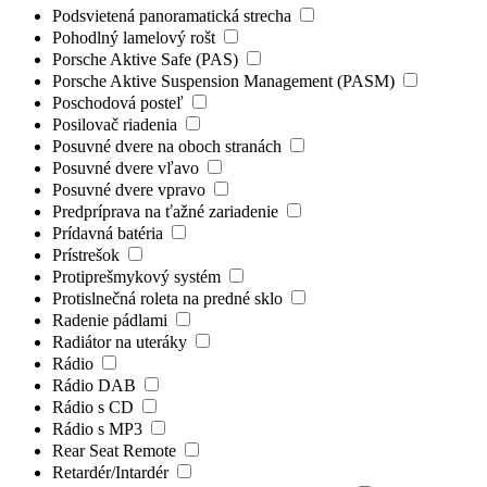
Podsvietená panoramatická strecha
Pohodlný lamelový rošt
Porsche Aktive Safe (PAS)
Porsche Aktive Suspension Management (PASM)
Poschodová posteľ
Posilovač riadenia
Posuvné dvere na oboch stranách
Posuvné dvere vľavo
Posuvné dvere vpravo
Predpríprava na ťažné zariadenie
Prídavná batéria
Prístrešok
Protiprešmykový systém
Protislnečná roleta na predné sklo
Radenie pádlami
Radiátor na uteráky
Rádio
Rádio DAB
Rádio s CD
Rádio s MP3
Rear Seat Remote
Retardér/Intardér