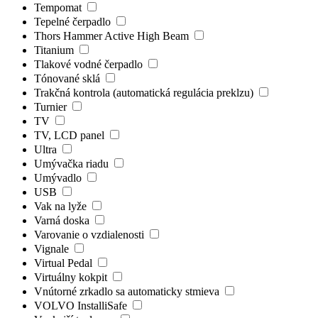
Tempomat
Tepelné čerpadlo
Thors Hammer Active High Beam
Titanium
Tlakové vodné čerpadlo
Tónované sklá
Trakčná kontrola (automatická regulácia preklzu)
Turnier
TV
TV, LCD panel
Ultra
Umývačka riadu
Umývadlo
USB
Vak na lyže
Varná doska
Varovanie o vzdialenosti
Vignale
Virtual Pedal
Virtuálny kokpit
Vnútorné zrkadlo sa automaticky stmieva
VOLVO InstalliSafe