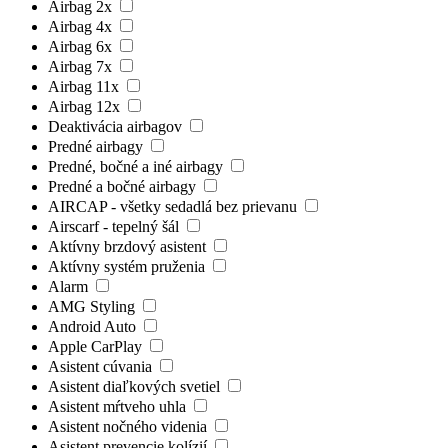
Airbag 2x
Airbag 4x
Airbag 6x
Airbag 7x
Airbag 11x
Airbag 12x
Deaktivácia airbagov
Predné airbagy
Predné, bočné a iné airbagy
Predné a bočné airbagy
AIRCAP - všetky sedadlá bez prievanu
Airscarf - tepelný šál
Aktívny brzdový asistent
Aktívny systém pruženia
Alarm
AMG Styling
Android Auto
Apple CarPlay
Asistent cúvania
Asistent diaľkových svetiel
Asistent mŕtveho uhla
Asistent nočného videnia
Asistent prevencie kolízií