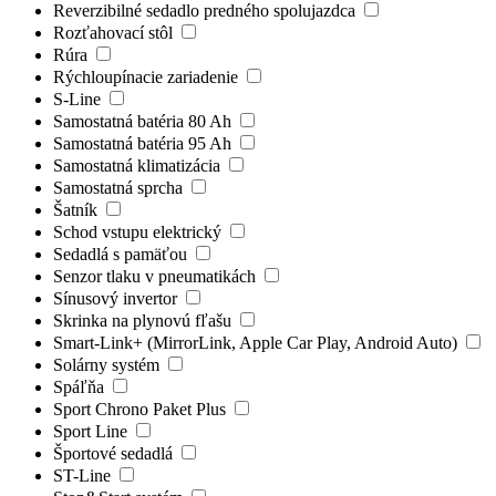
Reverzibilné sedadlo predného spolujazdca
Rozťahovací stôl
Rúra
Rýchloupínacie zariadenie
S-Line
Samostatná batéria 80 Ah
Samostatná batéria 95 Ah
Samostatná klimatizácia
Samostatná sprcha
Šatník
Schod vstupu elektrický
Sedadlá s pamäťou
Senzor tlaku v pneumatikách
Sínusový invertor
Skrinka na plynovú fľašu
Smart-Link+ (MirrorLink, Apple Car Play, Android Auto)
Solárny systém
Spáľňa
Sport Chrono Paket Plus
Sport Line
Športové sedadlá
ST-Line