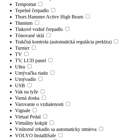
Tempomat
Tepelné čerpadlo
Thors Hammer Active High Beam
Titanium
Tlakové vodné čerpadlo
Tónované sklá
Trakčná kontrola (automatická regulácia preklzu)
Turnier
TV
TV, LCD panel
Ultra
Umývačka riadu
Umývadlo
USB
Vak na lyže
Varná doska
Varovanie o vzdialenosti
Vignale
Virtual Pedal
Virtuálny kokpit
Vnútorné zrkadlo sa automaticky stmieva
VOLVO InstalliSafe