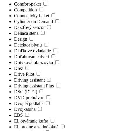
Comfort-paket
Competition
Connectivity Paket
Cylinder on Demand
Dažďový senzor
Deliaca stena
Design
Detektor plynu
Diaľkové ovládanie
Doťahovanie dverí
Dotyková obrazovka
Drez
Drive Pilot
Driving assistant
Driving assistant Plus
DSC (DTC)
DVD prehrávač
Dvojitá podlaha
Dvojkabína
EBS
El. otváranie kufra
El. predné a zadné okná