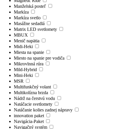
Magnetic Ride
Manželská posteľ
Markíza
Markíza svetlo
Masážne sedadlá
Matrix LED svetlomety
MBUX
Menič napätia
Midi-Heki
Miesta na spanie
Miesto na spanie pre vodiča
Mikrovlnná rúra
Mild-Hybrid
Mini-Heki
MSR
Multifunkčný volant
Multikolízna brzda
Nádrž na čerstvú vodu
Natáčacie svetlomety
Natáčanie kolies zadnej nápravy
innovation paket
Navigácia-Paket
Navigačný systém