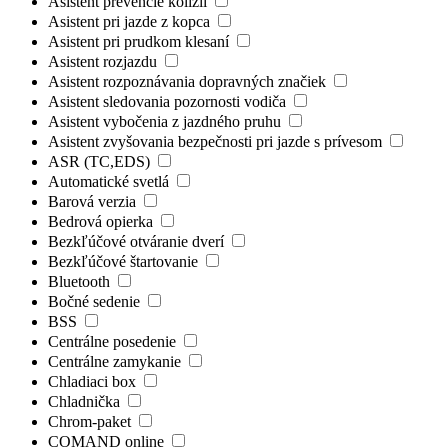
Asistent prevencie kolízií
Asistent pri jazde z kopca
Asistent pri prudkom klesaní
Asistent rozjazdu
Asistent rozpoznávania dopravných značiek
Asistent sledovania pozornosti vodiča
Asistent vybočenia z jazdného pruhu
Asistent zvyšovania bezpečnosti pri jazde s prívesom
ASR (TC,EDS)
Automatické svetlá
Barová verzia
Bedrová opierka
Bezkľúčové otváranie dverí
Bezkľúčové štartovanie
Bluetooth
Bočné sedenie
BSS
Centrálne posedenie
Centrálne zamykanie
Chladiaci box
Chladnička
Chrom-paket
COMAND online