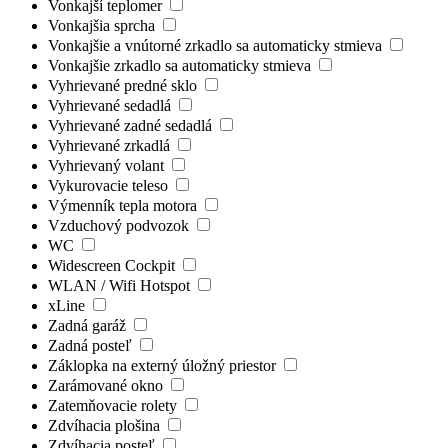
Vonkajší teplomer
Vonkajšia sprcha
Vonkajšie a vnútorné zrkadlo sa automaticky stmieva
Vonkajšie zrkadlo sa automaticky stmieva
Vyhrievané predné sklo
Vyhrievané sedadlá
Vyhrievané zadné sedadlá
Vyhrievané zrkadlá
Vyhrievaný volant
Vykurovacie teleso
Výmenník tepla motora
Vzduchový podvozok
WC
Widescreen Cockpit
WLAN / Wifi Hotspot
xLine
Zadná garáž
Zadná posteľ
Záklopka na externý úložný priestor
Zarámované okno
Zatemňovacie rolety
Zdvíhacia plošina
Zdvíhacia posteľ