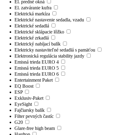
El. predné okná
El. zatváranie kufra
Elektrická markíza
Elektrické nastavenie sedadla, vzadu
Elektrické sedadlá
Elektrické sklápacie lôžko
Elektrické zrkadlá
Elektrický nabíjací balík
Elektricky nastaviteľné sedadlá s pamäťou
Elektronická regulácia stability jazdy
Emisná trieda EURO 4
Emisná trieda EURO 5
Emisná trieda EURO 6
Entertainment Paket
EQ Boost
ESP
Exklusiv-Paket
EyeSight
Fajčiarsky balík
Filter pevných častíc
G20
Glare-free high beam
Hardtop