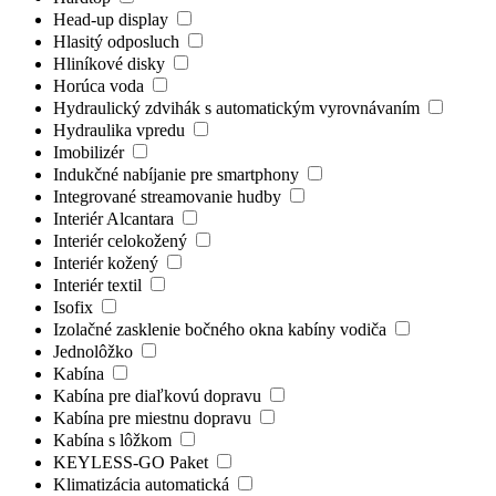
Head-up display
Hlasitý odposluch
Hliníkové disky
Horúca voda
Hydraulický zdvihák s automatickým vyrovnávaním
Hydraulika vpredu
Imobilizér
Indukčné nabíjanie pre smartphony
Integrované streamovanie hudby
Interiér Alcantara
Interiér celokožený
Interiér kožený
Interiér textil
Isofix
Izolačné zasklenie bočného okna kabíny vodiča
Jednolôžko
Kabína
Kabína pre diaľkovú dopravu
Kabína pre miestnu dopravu
Kabína s lôžkom
KEYLESS-GO Paket
Klimatizácia automatická