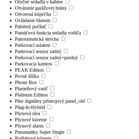
Otočné sedadlá v kabíne
Otváranie garážovej brány
Otvorená kúpeľňa
Ovládanie hlasom
Palubný počítač
Pamäťová funkcia sedadla vodiča
Panoramatická strecha
Parkovací asistent
Parkovací senzor zadný
Parkovací senzor zadný+predný
Parkovacia kamera
PEAK Edition
Pevné lôžko
Phone Box
Plameňový varič
Platinum Edition
Plne digitálny prístrojový panel_old
Plug-In-Hybrid
Plynová rúra
Plynové kúrenie
Plynový alarm
Pneumatiky Super Single
Podlahové kúrenie