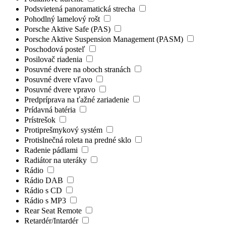
Podsvietená panoramatická strecha
Pohodlný lamelový rošt
Porsche Aktive Safe (PAS)
Porsche Aktive Suspension Management (PASM)
Poschodová posteľ
Posilovač riadenia
Posuvné dvere na oboch stranách
Posuvné dvere vľavo
Posuvné dvere vpravo
Predpríprava na ťažné zariadenie
Prídavná batéria
Prístrešok
Protiprešmykový systém
Protislnečná roleta na predné sklo
Radenie pádlami
Radiátor na uteráky
Rádio
Rádio DAB
Rádio s CD
Rádio s MP3
Rear Seat Remote
Retardér/Intardér