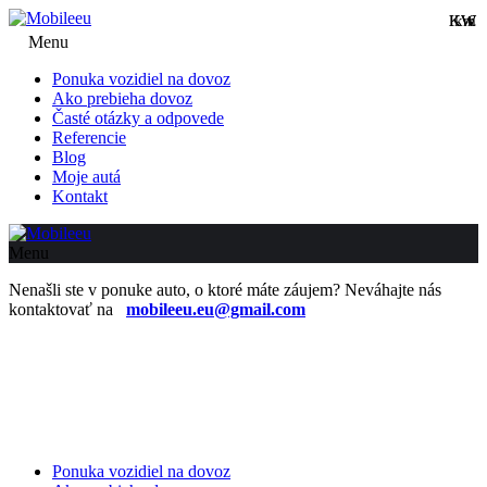
KW
KW
km
€
Menu
Ponuka vozidiel na dovoz
Ako prebieha dovoz
Časté otázky a odpovede
Referencie
Blog
Moje autá
Kontakt
Menu
Nenašli ste v ponuke auto, o ktoré máte záujem? Neváhajte nás
kontaktovať na
mobileeu.eu@gmail.com
Ponuka vozidiel na dovoz