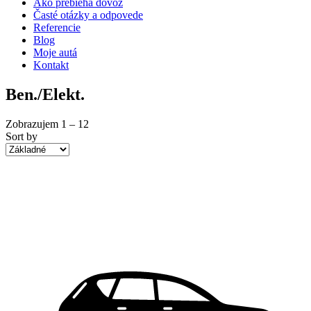
Ako prebieha dovoz
Časté otázky a odpovede
Referencie
Blog
Moje autá
Kontakt
Ben./Elekt.
Zobrazujem
1
–
12
Sort by