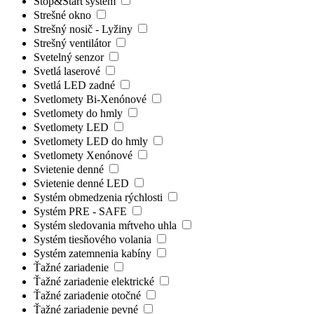
Stop&Start systém
Strešné okno
Strešný nosič - Lyžiny
Strešný ventilátor
Svetelný senzor
Svetlá laserové
Svetlá LED zadné
Svetlomety Bi-Xenónové
Svetlomety do hmly
Svetlomety LED
Svetlomety LED do hmly
Svetlomety Xenónové
Svietenie denné
Svietenie denné LED
Systém obmedzenia rýchlosti
Systém PRE - SAFE
Systém sledovania mŕtveho uhla
Systém tiesňového volania
Systém zatemnenia kabíny
Ťažné zariadenie
Ťažné zariadenie elektrické
Ťažné zariadenie otočné
Ťažné zariadenie pevné