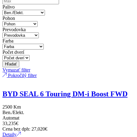
Palivo
Pohon
Prevodovka
Farba
Počet dverí
Hľadať
Vymazať filter
Pokročilý filter
BYD SEAL 6 Touring DM-i Boost FWD
2500 Km
Ben./Elekt.
Automat
33,235
€
Cena bez dph:
27,020
€
Detaily