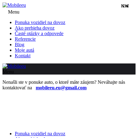
KW
KW
km
€
Menu
Ponuka vozidiel na dovoz
Ako prebieha dovoz
Časté otázky a odpovede
Referencie
Blog
Moje autá
Kontakt
Menu
Nenašli ste v ponuke auto, o ktoré máte záujem? Neváhajte nás
kontaktovať na
mobileeu.eu@gmail.com
Ponuka vozidiel na dovoz