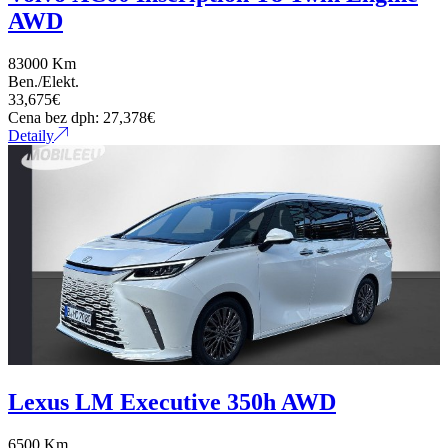
AWD
Automatické svetlá
83000 Km
Barová verzia
Ben./Elekt.
33,675
€
Cena bez dph:
27,378
€
Bedrová opierka
Detaily
Bezkľúčové otváranie dverí
Bezkľúčové štartovanie
Bluetooth
Bočné sedenie
BSS
Lexus LM Executive 350h AWD
Centrálne posedenie
6500 Km