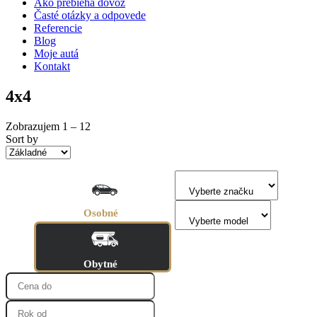
Ako prebieha dovoz
Časté otázky a odpovede
Referencie
Blog
Moje autá
Kontakt
4x4
Zobrazujem
1
–
12
Sort by
Osobné
Obytné