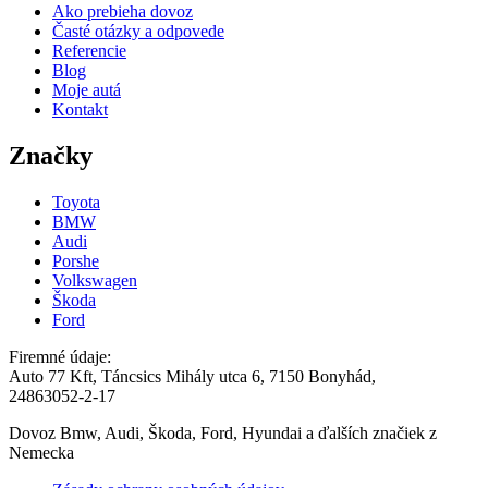
Ako prebieha dovoz
Časté otázky a odpovede
Dažďový senzor
Referencie
Blog
Moje autá
Deliaca stena
Kontakt
Značky
Design
Toyota
Detektor plynu
BMW
Audi
Porshe
Diaľkové ovládanie
Volkswagen
Škoda
Ford
Doťahovanie dverí
Firemné údaje:
Dotyková obrazovka
Auto 77 Kft, Táncsics Mihály utca 6, 7150 Bonyhád,
24863052-2-17
Drez
Dovoz Bmw, Audi, Škoda, Ford, Hyundai a ďalších značiek z
Nemecka
Drive Pilot