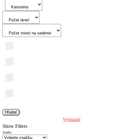
Osvetlenie pod markízou
1153
Asistent parkovania s prívesom
1156
Vykurovací okruh spálne je možné regulovať samostatne
Hľadať
Vymazať
1157
Show Filters
Značka