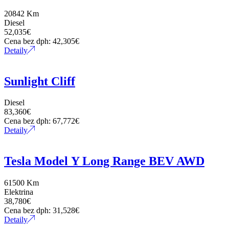
Zvukový systém JBL
20842 Km
Diesel
52,035
€
ABS
Cena bez dph:
42,305
€
Detaily
ACT Cylinder management
Sunlight Cliff
Adaptívne natáčanie svetlometov
Diesel
Adaptívne svetlomety
83,360
€
Cena bez dph:
67,772
€
Detaily
Adaptívny tempomat
Tesla Model Y Long Range BEV AWD
AdBlue
61500 Km
Advantage
Elektrina
38,780
€
Cena bez dph:
31,528
€
Aerodynamické kryty
Detaily