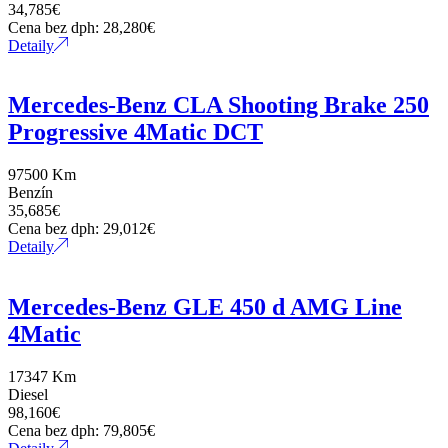
34,785
€
Cena bez dph:
28,280
€
Detaily
Alarm
AMG Styling
Mercedes-Benz CLA Shooting Brake 250
Progressive 4Matic DCT
Android Auto
97500 Km
Benzín
Apple CarPlay
35,685
€
Cena bez dph:
29,012
€
Detaily
Asistent cúvania
Asistent diaľkových svetiel
Mercedes-Benz GLE 450 d AMG Line
4Matic
Asistent mŕtveho uhla
17347 Km
Diesel
Asistent nočného videnia
98,160
€
Cena bez dph:
79,805
€