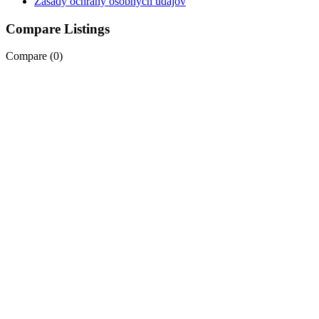
Zásady ochrany osobných údajov
Compare Listings
Driving assistant
Compare (
0
)
Driving assistant Plus
DSC (DTC)
DVD prehrávač
Dvojitá podlaha
Dvojkabína
EBS
El. otváranie kufra