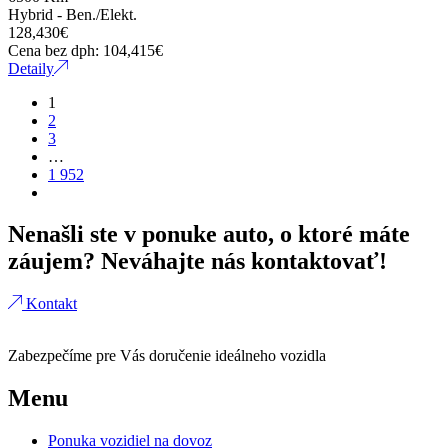
Hybrid - Ben./Elekt.
Centrálne zamykanie
128,430
€
Cena bez dph:
104,415
€
Detaily
Chladiaci box
1
2
Chladnička
3
…
1 952
Chrom-paket
Nenašli ste v ponuke auto, o ktoré máte
COMAND online
záujem? Neváhajte nás kontaktovať!
Comfort-paket
Kontakt
Competition
Zabezpečíme pre Vás doručenie ideálneho vozidla
Connectivity Paket
Menu
Cylinder on Demand
Ponuka vozidiel na dovoz