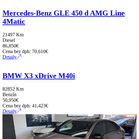
AES chladnička
Mercedes-Benz GLE 450 d AMG Line
4Matic
Agility Control
21497 Km
AIR-BALANCE balíček
Diesel
86,850
€
Cena bez dph:
70,610
€
Airbag vodiča
Detaily
Airbag 2x
BMW X3 xDrive M40i
Airbag 4x
82852 Km
Benzín
50,950
€
Airbag 6x
Cena bez dph:
41,423
€
Detaily
Airbag 7x
Airbag 11x