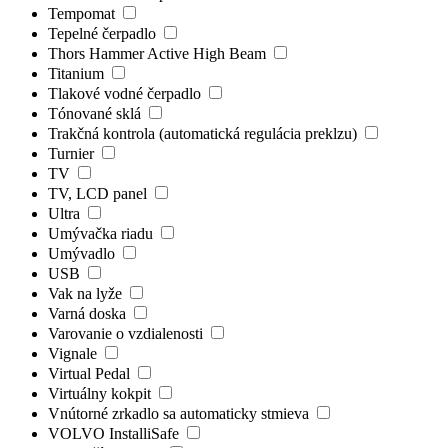
Tempomat
Tepelné čerpadlo
Thors Hammer Active High Beam
Titanium
Tlakové vodné čerpadlo
Tónované sklá
Trakčná kontrola (automatická regulácia preklzu)
Turnier
TV
TV, LCD panel
Ultra
Umývačka riadu
Umývadlo
USB
Vak na lyže
Varná doska
Varovanie o vzdialenosti
Vignale
Virtual Pedal
Virtuálny kokpit
Vnútorné zrkadlo sa automaticky stmieva
VOLVO InstalliSafe