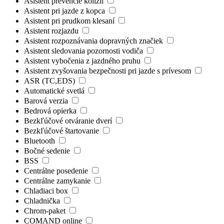
Asistent prevencie kolízií
Asistent pri jazde z kopca
Asistent pri prudkom klesaní
Asistent rozjazdu
Asistent rozpoznávania dopravných značiek
Asistent sledovania pozornosti vodiča
Asistent vybočenia z jazdného pruhu
Asistent zvyšovania bezpečnosti pri jazde s prívesom
ASR (TC,EDS)
Automatické svetlá
Barová verzia
Bedrová opierka
Bezkľúčové otváranie dverí
Bezkľúčové štartovanie
Bluetooth
Bočné sedenie
BSS
Centrálne posedenie
Centrálne zamykanie
Chladiaci box
Chladnička
Chrom-paket
COMAND online