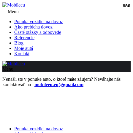
KW
KW
km
€
Menu
Ponuka vozidiel na dovoz
Ako prebieha dovoz
Časté otázky a odpovede
Referencie
Blog
Moje autá
Kontakt
Menu
Nenašli ste v ponuke auto, o ktoré máte záujem? Neváhajte nás
kontaktovať na
mobileeu.eu@gmail.com
Ponuka vozidiel na dovoz