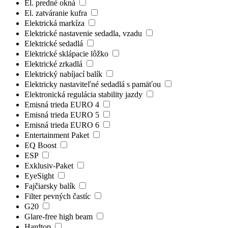
El. predné okná
El. zatváranie kufra
Elektrická markíza
Elektrické nastavenie sedadla, vzadu
Elektrické sedadlá
Elektrické sklápacie lôžko
Elektrické zrkadlá
Elektrický nabíjací balík
Elektricky nastaviteľné sedadlá s pamäťou
Elektronická regulácia stability jazdy
Emisná trieda EURO 4
Emisná trieda EURO 5
Emisná trieda EURO 6
Entertainment Paket
EQ Boost
ESP
Exklusiv-Paket
EyeSight
Fajčiarsky balík
Filter pevných častíc
G20
Glare-free high beam
Hardtop