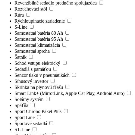
Reverzibilné sedadlo predného spolujazdca
Rozťahovací stôl
Rúra
Rýchloupínacie zariadenie
S-Line
Samostatná batéria 80 Ah
Samostatná batéria 95 Ah
Samostatná klimatizácia
Samostatná sprcha
Šatník
Schod vstupu elektrický
Sedadlá s pamäťou
Senzor tlaku v pneumatikách
Sínusový invertor
Skrinka na plynovú fľašu
Smart-Link+ (MirrorLink, Apple Car Play, Android Auto)
Solárny systém
Spáľňa
Sport Chrono Paket Plus
Sport Line
Športové sedadlá
ST-Line