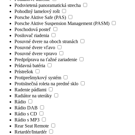
Podsvietená panoramatická strecha
Pohodlný lamelový rošt
Porsche Aktive Safe (PAS)
Porsche Aktive Suspension Management (PASM)
Poschodová posteľ
Posilovač riadenia
Posuvné dvere na oboch stranách
Posuvné dvere vľavo
Posuvné dvere vpravo
Predpríprava na ťažné zariadenie
Prídavná batéria
Prístrešok
Protiprešmykový systém
Protislnečná roleta na predné sklo
Radenie pádlami
Radiátor na uteráky
Rádio
Rádio DAB
Rádio s CD
Rádio s MP3
Rear Seat Remote
Retardér/Intardér