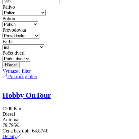
Palivo
Pohon
Prevodovka
Farba
Počet dverí
Hľadať
Vymazať filter
Pokročilý filter
Hobby OnTour
1500 Km
Diesel
Automat
79,795
€
Cena bez dph:
64,874
€
Detaily