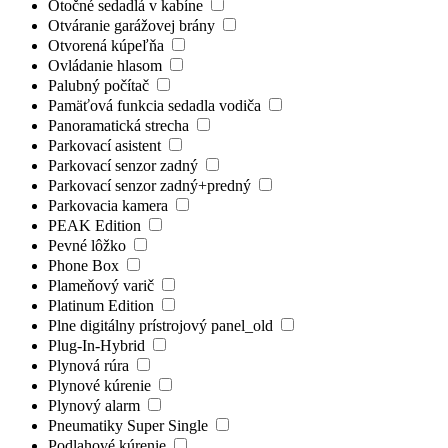
Otočné sedadlá v kabíne
Otváranie garážovej brány
Otvorená kúpeľňa
Ovládanie hlasom
Palubný počítač
Pamäťová funkcia sedadla vodiča
Panoramatická strecha
Parkovací asistent
Parkovací senzor zadný
Parkovací senzor zadný+predný
Parkovacia kamera
PEAK Edition
Pevné lôžko
Phone Box
Plameňový varič
Platinum Edition
Plne digitálny prístrojový panel_old
Plug-In-Hybrid
Plynová rúra
Plynové kúrenie
Plynový alarm
Pneumatiky Super Single
Podlahové kúrenie