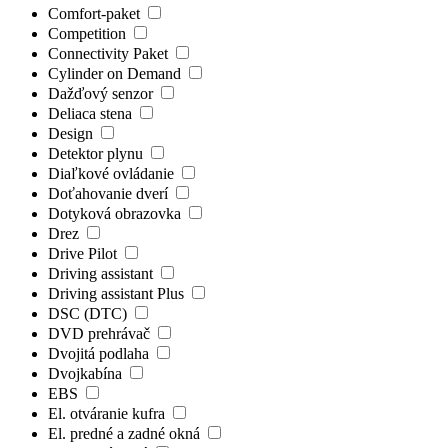
Comfort-paket
Competition
Connectivity Paket
Cylinder on Demand
Dažďový senzor
Deliaca stena
Design
Detektor plynu
Diaľkové ovládanie
Doťahovanie dverí
Dotyková obrazovka
Drez
Drive Pilot
Driving assistant
Driving assistant Plus
DSC (DTC)
DVD prehrávač
Dvojitá podlaha
Dvojkabína
EBS
El. otváranie kufra
El. predné a zadné okná