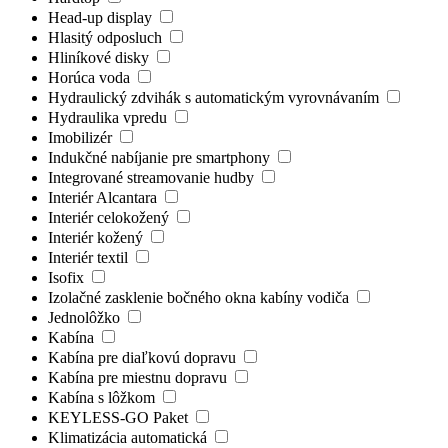
Head-up display
Hlasitý odposluch
Hliníkové disky
Horúca voda
Hydraulický zdvihák s automatickým vyrovnávaním
Hydraulika vpredu
Imobilizér
Indukčné nabíjanie pre smartphony
Integrované streamovanie hudby
Interiér Alcantara
Interiér celokožený
Interiér kožený
Interiér textil
Isofix
Izolačné zasklenie bočného okna kabíny vodiča
Jednolôžko
Kabína
Kabína pre diaľkovú dopravu
Kabína pre miestnu dopravu
Kabína s lôžkom
KEYLESS-GO Paket
Klimatizácia automatická