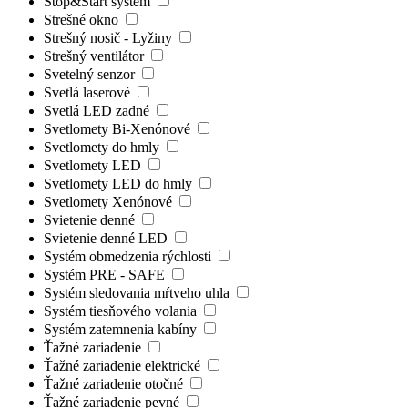
Stop&Start systém
Strešné okno
Strešný nosič - Lyžiny
Strešný ventilátor
Svetelný senzor
Svetlá laserové
Svetlá LED zadné
Svetlomety Bi-Xenónové
Svetlomety do hmly
Svetlomety LED
Svetlomety LED do hmly
Svetlomety Xenónové
Svietenie denné
Svietenie denné LED
Systém obmedzenia rýchlosti
Systém PRE - SAFE
Systém sledovania mŕtveho uhla
Systém tiesňového volania
Systém zatemnenia kabíny
Ťažné zariadenie
Ťažné zariadenie elektrické
Ťažné zariadenie otočné
Ťažné zariadenie pevné