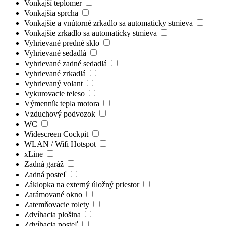
Vonkajší teplomer
Vonkajšia sprcha
Vonkajšie a vnútorné zrkadlo sa automaticky stmieva
Vonkajšie zrkadlo sa automaticky stmieva
Vyhrievané predné sklo
Vyhrievané sedadlá
Vyhrievané zadné sedadlá
Vyhrievané zrkadlá
Vyhrievaný volant
Vykurovacie teleso
Výmenník tepla motora
Vzduchový podvozok
WC
Widescreen Cockpit
WLAN / Wifi Hotspot
xLine
Zadná garáž
Zadná posteľ
Záklopka na externý úložný priestor
Zarámované okno
Zatemňovacie rolety
Zdvíhacia plošina
Zdvíhacia posteľ