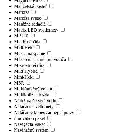
Magnetic Ride
Manželská posteľ
Markíza
Markíza svetlo
Masážne sedadlá
Matrix LED svetlomety
MBUX
Menič napätia
Midi-Heki
Miesta na spanie
Miesto na spanie pre vodiča
Mikrovlnná rúra
Mild-Hybrid
Mini-Heki
MSR
Multifunkčný volant
Multikolízna brzda
Nádrž na čerstvú vodu
Natáčacie svetlomety
Natáčanie kolies zadnej nápravy
innovation paket
Navigácia-Paket
Navigačný systém