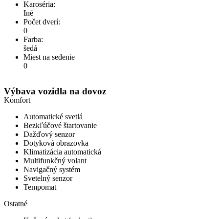
Karoséria:
Iné
Počet dverí:
0
Farba:
šedá
Miest na sedenie
0
Výbava vozidla na dovoz
Komfort
Automatické svetlá
Bezkľúčové štartovanie
Dažďový senzor
Dotyková obrazovka
Klimatizácia automatická
Multifunkčný volant
Navigačný systém
Svetelný senzor
Tempomat
Ostatné