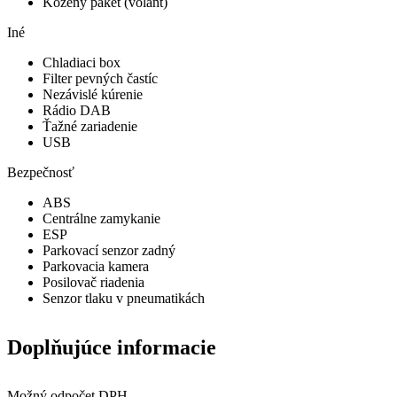
Kožený paket (volant)
Iné
Chladiaci box
Filter pevných častíc
Nezávislé kúrenie
Rádio DAB
Ťažné zariadenie
USB
Bezpečnosť
ABS
Centrálne zamykanie
ESP
Parkovací senzor zadný
Parkovacia kamera
Posilovač riadenia
Senzor tlaku v pneumatikách
Doplňujúce informacie
Možný odpočet DPH