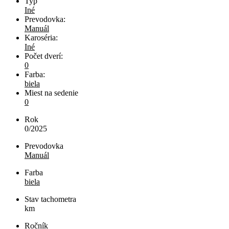
Typ
Iné
Prevodovka:
Manuál
Karoséria:
Iné
Počet dverí:
0
Farba:
biela
Miest na sedenie
0
Rok
0/2025
Prevodovka
Manuál
Farba
biela
Stav tachometra
km
Ročník