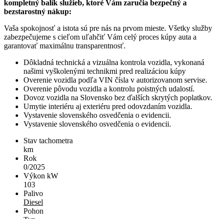
kompletný balík služieb, ktoré Vám zaručia bezpečný a
bezstarostný nákup:
Vaša spokojnosť a istota sú pre nás na prvom mieste. Všetky služby
zabezpečujeme s cieľom uľahčiť Vám celý proces kúpy auta a
garantovať maximálnu transparentnosť.
Dôkladná technická a vizuálna kontrola vozidla, vykonaná
našimi vyškolenými technikmi pred realizáciou kúpy
Overenie vozidla podľa VIN čísla v autorizovanom servise.
Overenie pôvodu vozidla a kontrolu poistných udalostí.
Dovoz vozidla na Slovensko bez ďalších skrytých poplatkov.
Umytie interiéru aj exteriéru pred odovzdaním vozidla.
Vystavenie slovenského osvedčenia o evidencii.
Vystavenie slovenského osvedčenia o evidencii.
Stav tachometra
km
Rok
0/2025
Výkon kW
103
Palivo
Diesel
Pohon