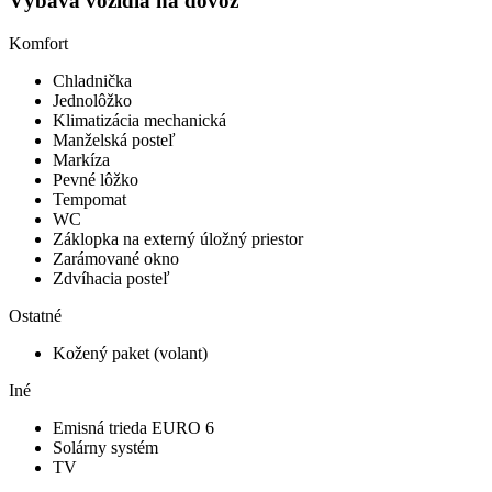
Výbava vozidla na dovoz
Komfort
Chladnička
Jednolôžko
Klimatizácia mechanická
Manželská posteľ
Markíza
Pevné lôžko
Tempomat
WC
Záklopka na externý úložný priestor
Zarámované okno
Zdvíhacia posteľ
Ostatné
Kožený paket (volant)
Iné
Emisná trieda EURO 6
Solárny systém
TV