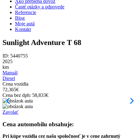
Ako prebieha dovoz
Časté otázky a odpovede
Referencie
Blog
Moje autá
Kontakt
Sunlight Adventure T 68
ID: 5440755
2025
km
Manuál
Diesel
Cena vozidla
72,365
€
Cena bez dph:
58,833
€
Zavolať
Cena automobilu obsahuje:
Pri kúpe vozidla cez našu spoločnosť je v cene zahrnutý