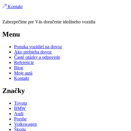
Kontakt
Zabezpečíme pre Vás doručenie ideálneho vozidla
Menu
Ponuka vozidiel na dovoz
Ako prebieha dovoz
Časté otázky a odpovede
Referencie
Blog
Moje autá
Kontakt
Značky
Toyota
BMW
Audi
Porshe
Volkswagen
Škoda