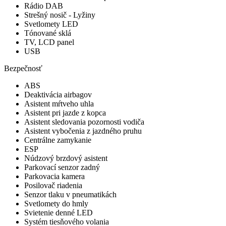
Rádio DAB
Strešný nosič - Lyžiny
Svetlomety LED
Tónované sklá
TV, LCD panel
USB
Bezpečnosť
ABS
Deaktivácia airbagov
Asistent mŕtveho uhla
Asistent pri jazde z kopca
Asistent sledovania pozornosti vodiča
Asistent vybočenia z jazdného pruhu
Centrálne zamykanie
ESP
Núdzový brzdový asistent
Parkovací senzor zadný
Parkovacia kamera
Posilovač riadenia
Senzor tlaku v pneumatikách
Svetlomety do hmly
Svietenie denné LED
Systém tiesňového volania