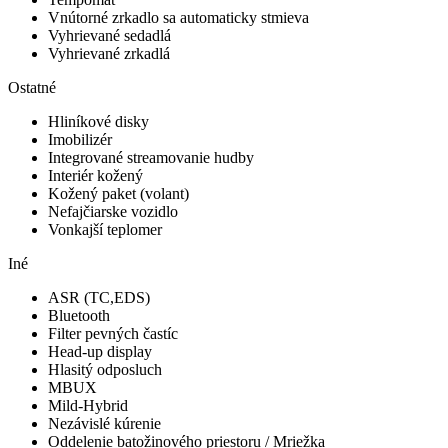
Vnútorné zrkadlo sa automaticky stmieva
Vyhrievané sedadlá
Vyhrievané zrkadlá
Ostatné
Hliníkové disky
Imobilizér
Integrované streamovanie hudby
Interiér kožený
Kožený paket (volant)
Nefajčiarske vozidlo
Vonkajší teplomer
Iné
ASR (TC,EDS)
Bluetooth
Filter pevných častíc
Head-up display
Hlasitý odposluch
MBUX
Mild-Hybrid
Nezávislé kúrenie
Oddelenie batožinového priestoru / Mriežka