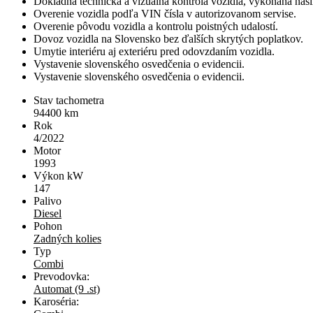
Dôkladná technická a vizuálna kontrola vozidla, vykonaná naš
Overenie vozidla podľa VIN čísla v autorizovanom servise.
Overenie pôvodu vozidla a kontrolu poistných udalostí.
Dovoz vozidla na Slovensko bez ďalších skrytých poplatkov.
Umytie interiéru aj exteriéru pred odovzdaním vozidla.
Vystavenie slovenského osvedčenia o evidencii.
Vystavenie slovenského osvedčenia o evidencii.
Stav tachometra
94400
km
Rok
4/2022
Motor
1993
Výkon kW
147
Palivo
Diesel
Pohon
Zadných kolies
Typ
Combi
Prevodovka:
Automat (9 .st)
Karoséria: