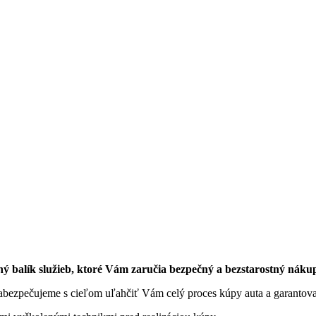
ný balík služieb, ktoré Vám zaručia bezpečný a bezstarostný náku
 zabezpečujeme s cieľom uľahčiť Vám celý proces kúpy auta a garantov