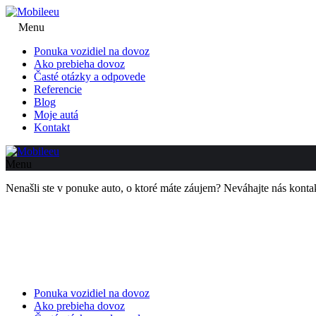
Menu
Ponuka vozidiel na dovoz
Ako prebieha dovoz
Časté otázky a odpovede
Referencie
Blog
Moje autá
Kontakt
Menu
Nenašli ste v ponuke auto, o ktoré máte záujem? Neváhajte nás kon
Ponuka vozidiel na dovoz
Ako prebieha dovoz