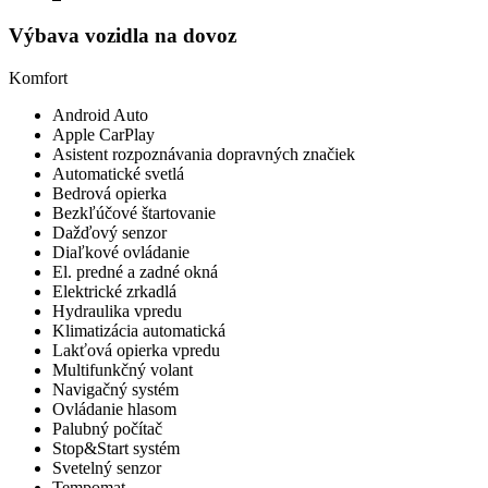
Výbava vozidla na dovoz
Komfort
Android Auto
Apple CarPlay
Asistent rozpoznávania dopravných značiek
Automatické svetlá
Bedrová opierka
Bezkľúčové štartovanie
Dažďový senzor
Diaľkové ovládanie
El. predné a zadné okná
Elektrické zrkadlá
Hydraulika vpredu
Klimatizácia automatická
Lakťová opierka vpredu
Multifunkčný volant
Navigačný systém
Ovládanie hlasom
Palubný počítač
Stop&Start systém
Svetelný senzor
Tempomat