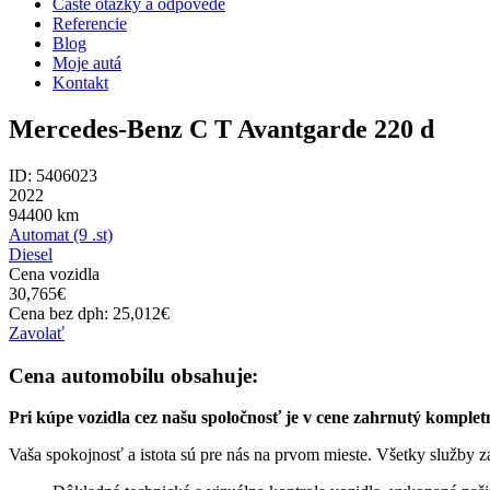
Časté otázky a odpovede
Referencie
Blog
Moje autá
Kontakt
Mercedes-Benz C T Avantgarde 220 d
ID: 5406023
2022
94400
km
Automat (9 .st)
Diesel
Cena vozidla
30,765
€
Cena bez dph:
25,012
€
Zavolať
Cena automobilu obsahuje:
Pri kúpe vozidla cez našu spoločnosť je v cene zahrnutý komplet
Vaša spokojnosť a istota sú pre nás na prvom mieste. Všetky služby