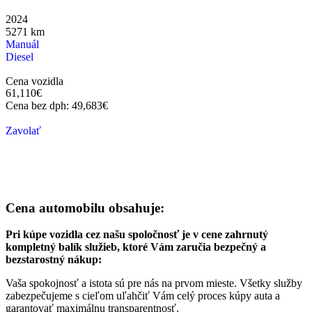
2024
5271
km
Manuál
Diesel
Cena vozidla
61,110
€
Cena bez dph:
49,683
€
Zavolať
Cena automobilu obsahuje:
Pri kúpe vozidla cez našu spoločnosť je v cene zahrnutý
kompletný balík služieb, ktoré Vám zaručia bezpečný a
bezstarostný nákup:
Vaša spokojnosť a istota sú pre nás na prvom mieste. Všetky služby
zabezpečujeme s cieľom uľahčiť Vám celý proces kúpy auta a
garantovať maximálnu transparentnosť.