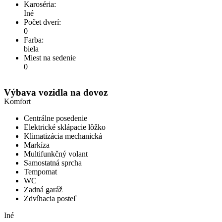
Karoséria:
Iné
Počet dverí:
0
Farba:
biela
Miest na sedenie
0
Výbava vozidla na dovoz
Komfort
Centrálne posedenie
Elektrické sklápacie lôžko
Klimatizácia mechanická
Markíza
Multifunkčný volant
Samostatná sprcha
Tempomat
WC
Zadná garáž
Zdvíhacia posteľ
Iné