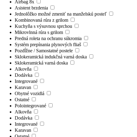
Airbag 8x
Asistent brzdenia
Jednolôžko možné zmeniť na manželskú posteľ
Kombinovaná rúra z grilom
Kuchyňa s výsuvnou sprchou
Mikrovlnná rúra s grilom
Predná roleta na ochranu súkromia
Systém prepínania plynových fliaš
Pozdĺžne / Samostatné postele
Sklokeramická indukčná varná doska
Sklokeramická varná doska
Alkovňa
Dodávka
Integrované
Karavan
Obytné vozidlá
Ostatné
Polointegrované
Alkovňa
Dodávka
Integrované
Karavan
Ostatné