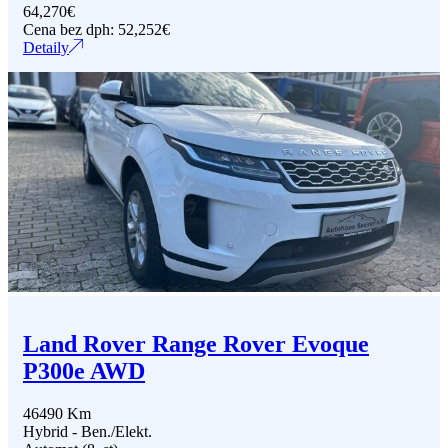
64,270
€
Cena bez dph:
52,252
€
Detaily
Land Rover Range Rover Evoque
P300e AWD
46490 Km
Hybrid - Ben./Elekt.