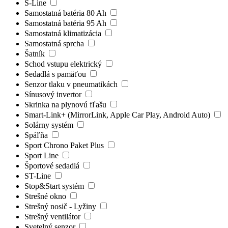
S-Line
Samostatná batéria 80 Ah
Samostatná batéria 95 Ah
Samostatná klimatizácia
Samostatná sprcha
Šatník
Schod vstupu elektrický
Sedadlá s pamäťou
Senzor tlaku v pneumatikách
Sínusový invertor
Skrinka na plynovú fľašu
Smart-Link+ (MirrorLink, Apple Car Play, Android Auto)
Solárny systém
Spáľňa
Sport Chrono Paket Plus
Sport Line
Športové sedadlá
ST-Line
Stop&Start systém
Strešné okno
Strešný nosič - Lyžiny
Strešný ventilátor
Svetelný senzor