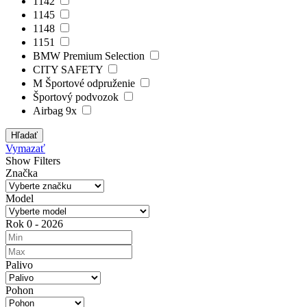
1142
1145
1148
1151
BMW Premium Selection
CITY SAFETY
M Športové odpruženie
Športový podvozok
Airbag 9x
Hľadať
Vymazať
Show Filters
Značka
Model
Rok
0
-
2026
Palivo
Pohon