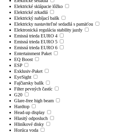
Elektrické sedadlá
Elektrické sklápacie lôžko
Elektrické zrkadlá
Elektrický nabíjací balík
Elektricky nastaviteľné sedadlá s pamäťou
Elektronická regulácia stability jazdy
Emisná trieda EURO 4
Emisná trieda EURO 5
Emisná trieda EURO 6
Entertainment Paket
EQ Boost
ESP
Exklusiv-Paket
EyeSight
Fajčiarsky balík
Filter pevných častíc
G20
Glare-free high beam
Hardtop
Head-up display
Hlasitý odposluch
Hliníkové disky
Horúca voda