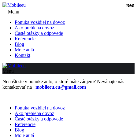
KW
KW
km
€
Menu
Ponuka vozidiel na dovoz
Ako prebieha dovoz
Časté otázky a odpovede
Referencie
Blog
Moje autá
Kontakt
Menu
Nenašli ste v ponuke auto, o ktoré máte záujem? Neváhajte nás
kontaktovať na
mobileeu.eu@gmail.com
Ponuka vozidiel na dovoz
Ako prebieha dovoz
Časté otázky a odpovede
Referencie
Blog
Moje autá