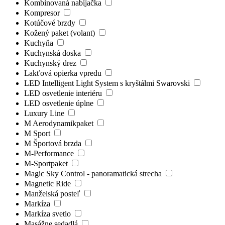
Kombinovaná nabíjačka
Kompresor
Kotúčové brzdy
Kožený paket (volant)
Kuchyňa
Kuchynská doska
Kuchynský drez
Lakťová opierka vpredu
LED Intelligent Light System s kryštálmi Swarovski
LED osvetlenie interiéru
LED osvetlenie úplne
Luxury Line
M Aerodynamikpaket
M Sport
M Športová brzda
M-Performance
M-Sportpaket
Magic Sky Control - panoramatická strecha
Magnetic Ride
Manželská posteľ
Markíza
Markíza svetlo
Masážne sedadlá