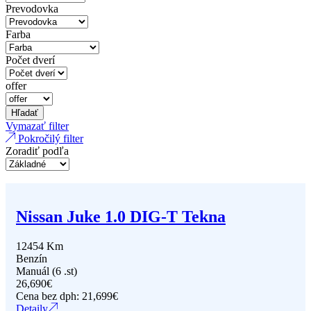
Prevodovka
Farba
Počet dverí
offer
Hľadať
Vymazať filter
Pokročilý filter
Zoradiť podľa
Nissan Juke 1.0 DIG-T Tekna
12454 Km
Benzín
Manuál (6 .st)
26,690
€
Cena bez dph:
21,699
€
Detaily