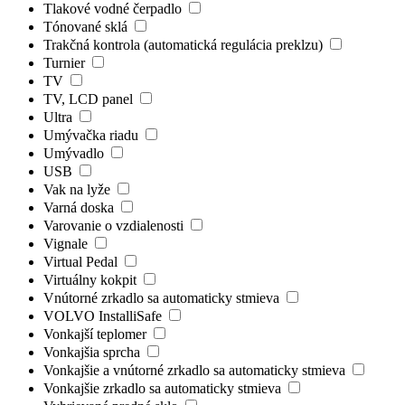
Tlakové vodné čerpadlo
Tónované sklá
Trakčná kontrola (automatická regulácia preklzu)
Turnier
TV
TV, LCD panel
Ultra
Umývačka riadu
Umývadlo
USB
Vak na lyže
Varná doska
Varovanie o vzdialenosti
Vignale
Virtual Pedal
Virtuálny kokpit
Vnútorné zrkadlo sa automaticky stmieva
VOLVO InstalliSafe
Vonkajší teplomer
Vonkajšia sprcha
Vonkajšie a vnútorné zrkadlo sa automaticky stmieva
Vonkajšie zrkadlo sa automaticky stmieva