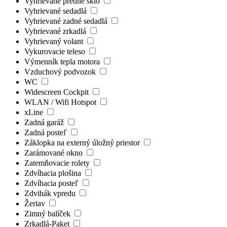
Vyhrievané predné sklo
Vyhrievané sedadlá
Vyhrievané zadné sedadlá
Vyhrievané zrkadlá
Vyhrievaný volant
Vykurovacie teleso
Výmenník tepla motora
Vzduchový podvozok
WC
Widescreen Cockpit
WLAN / Wifi Hotspot
xLine
Zadná garáž
Zadná posteľ
Záklopka na externý úložný priestor
Zarámované okno
Zatemňovacie rolety
Zdvíhacia plošina
Zdvíhacia posteľ
Zdvihák vpredu
Žeriav
Zimný balíček
Zrkadlá-Paket